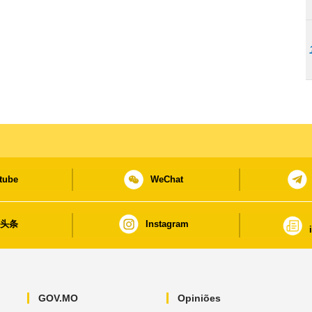
tube
WeChat
日头条
Instagram
GOV.MO
Opiniões