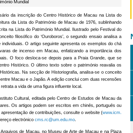
imónio Mundial
rsário da inscrição do Centro Histórico de Macau na Lista do
eitura da Lista do Património de Macau de 1976, sublinhando
rita na Lista do Património Mundial. Ilustrado pelo Festival do
eito filosófico do ‘Ouroboros’, o segundo ensaio analisa a
e individuais. O artigo seguinte apresenta os exemplos do chá
aras de incenso em Macau, enfatizando a importância dos
ionais. O foco desloca-se depois para a Praia Grande, que se
ntro Histórico. O último texto sobre o património reavalia os
istóricas. Na secção de Historiografia, analisa-se o conceito
 entre Macau e o Japão. A edição conclui com duas recensões
retrata a vida de uma figura influente local.
stituto Cultural, editada pelo Centro de Estudos de Macau da
ares. Os artigos podem ser escritos em chinês, português ou
 apresentação de contribuições, consulte o website (
www.icm.
dereço electrónico
cms.rc@um.edu.mo
.
os Arquivos de Macau, no Museu de Arte de Macau e na Plaza