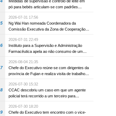
4
Medidas de supervisão e controlo de leite em
pó para bebés articulam-se com padrões
internacionais Serviços interdepartamentais
2026-07-31 17:56
envidam esforços para assegurar a saúde dos
5
Ng Wai Han nomeada Coordenadora da
bebés e crianças, assim como a segurança
Comissão Executiva da Zona de Cooperação
alimentar
Aprofundada entre Guangdong e Macau em
2026-07-31 22:49
Hengqin
6
Instituto para a Supervisão e Administração
Farmacêutica apela ao não consumo de um
produto com substâncias medicamentosas
2026-08-04 21:35
ocidentais
7
Chefe do Executivo reúne-se com dirigentes da
província de Fujian e realiza visita de trabalho
em Fuzhou
2026-07-30 15:32
8
CCAC descobriu um caso em que um agente
policial terá recorrido a um terceiro para
assumir por si a culpa na sequência de uma
2026-07-30 18:20
infracção rodoviária
9
Chefe do Executivo tem encontro com o vice-