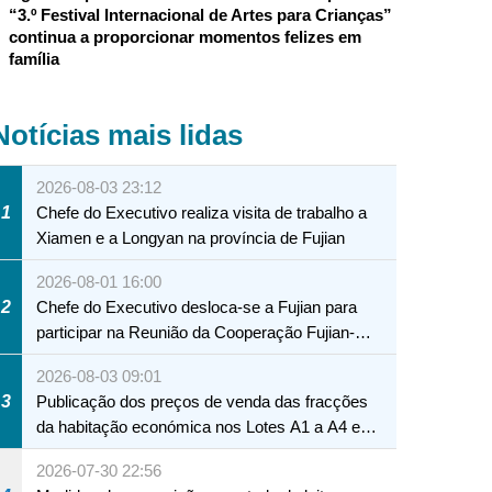
“3.º Festival Internacional de Artes para Crianças”
continua a proporcionar momentos felizes em
família
Notícias mais lidas
2026-08-03 23:12
1
Chefe do Executivo realiza visita de trabalho a
Xiamen e a Longyan na província de Fujian
2026-08-01 16:00
2
Chefe do Executivo desloca-se a Fujian para
participar na Reunião da Cooperação Fujian-
Macau
2026-08-03 09:01
3
Publicação dos preços de venda das fracções
da habitação económica nos Lotes A1 a A4 e
A12 da Zona A dos Novos Aterros
2026-07-30 22:56