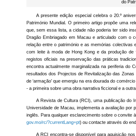
do Patr
A presente edição especial celebra o 20.º anive
Património Mundial. O primeiro artigo propõe uma rel
que, sem essa lista, a cidade não poderia ter sido insc
Dragão Embriagado em Macau e articulado com o conc
relação entre o património e as memórias colectivas 
com leite à moda de Hong Kong e da produção de v
registos oficiais na preservação das práticas tradic
encontra actualmente marginalizada na periferia do Ce
resultados dos Projectos de Revitalização das Zonas H
de ‘armação’ que emergiu na era dourada do comércio
- a primeira sobre uma obra narrativa ficcional e a outra 
A Revista de Cultura (RCI), uma publicação do In
Universidade de Macau, implementa a avaliação por p
inglês. Para qualquer esclarecimento sobre o convite à
gov.mo/rc/?currentLang=pt
) ou contacte através do en
A RCI encontra-se disponível para aquisição n