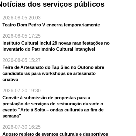
Notícias dos serviços públicos
2026-08-05 20:03
Teatro Dom Pedro V encerra temporariamente
2026-08-05 17:25
Instituto Cultural inclui 28 novas manifestações no
Inventário do Património Cultural Intangível
2026-08-05 15:27
Feira de Artesanato do Tap Siac no Outono abre
candidaturas para workshops de artesanato
criativo
2026-07-30 19:30
Convite à submissão de propostas para a
prestação de serviços de restauração durante o
evento “Arte à Solta – ondas culturais ao fim de
semana”
2026-07-30 16:25
Agosto repleto de eventos culturais e desportivos