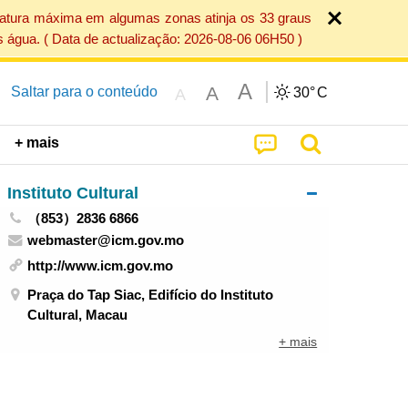
ratura máxima em algumas zonas atinja os 33 graus
 água. ( Data de actualização: 2026-08-06 06H50 )
A
A
Saltar para o conteúdo
30°
C
A
+ mais
Instituto Cultural
（853）2836 6866
webmaster@icm.gov.mo
http://www.icm.gov.mo
Praça do Tap Siac, Edifício do Instituto
Cultural, Macau
+ mais