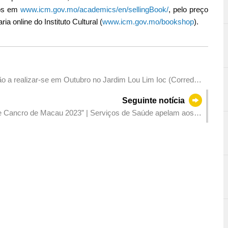
dos em
www.icm.gov.mo/academics/en/sellingBook/
, pelo preço
a online do Instituto Cultural (
www.icm.gov.mo/bookshop
).
o a realizar-se em Outubro no Jardim Lou Lim Ioc (Corredor
s de saúde
Seguinte notícia
 de Cancro de Macau 2023” | Serviços de Saúde apelam aos
 rastreio de cancros, o mais cedo possível