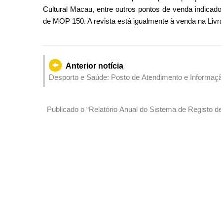
Cultural Macau, entre outros pontos de venda indica
de MOP 150. A revista está igualmente à venda na Livrari
Anterior notícia
Desporto e Saúde: Posto de Atendimento e Informaçã
dos Cem Passos) com a divulgação das informaçõe
Publicado o “Relatório Anual do Sistema de Registo
indivíduos que reúnam condições para participarem no