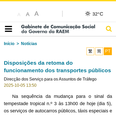
A
C
A
32°
A
Pesq
Índice
Início
Notícias
繁
简
PT
Disposições da retoma do
funcionamento dos transportes públicos
Direcção dos Serviço para os Assuntos de Tráfego
2025-10-05 13:50
Na sequência da mudança para o sinal da
tempestade tropical n.º 3 às 13h00 de hoje (dia 5),
os serviços de autocarros públicos, táxis especiais e