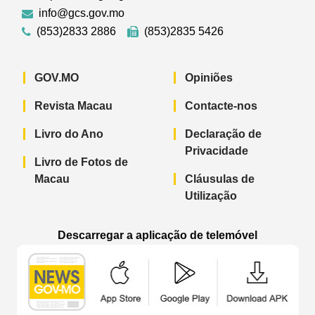
info@gcs.gov.mo
(853)2833 2886
(853)2835 5426
GOV.MO
Opiniões
Revista Macau
Contacte-nos
Livro do Ano
Declaração de
Privacidade
Livro de Fotos de
Macau
Cláusulas de
Utilização
Descarregar a aplicação de telemóvel
Aplicação de telemóvel “Notícias do G
Aplicação de telemóvel “
Aplicação 