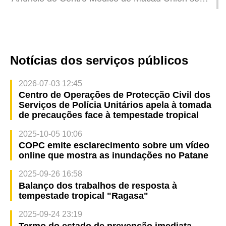
contra o tufão para assegurar a segurança dos
a programação da prestação de serviços quando
trabalhadores e clientes dos casinos
for içado o sinal n.º 8 ou de grau superior de
tempestade tropical
Notícias dos serviços públicos
2026-07-03 12:45
Centro de Operações de Protecção Civil dos
Serviços de Polícia Unitários apela à tomada
de precauções face à tempestade tropical
2025-10-05 10:06
COPC emite esclarecimento sobre um vídeo
online que mostra as inundações no Patane
2025-09-26 16:58
Balanço dos trabalhos de resposta à
tempestade tropical "Ragasa"
2025-09-24 23:19