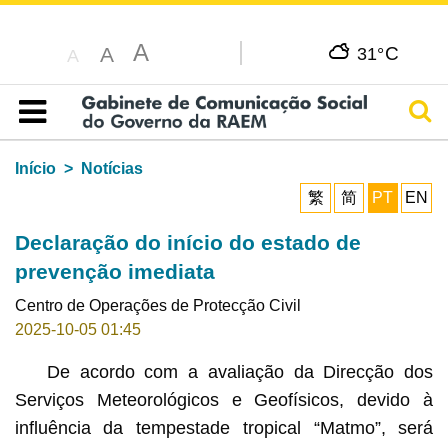
A
C
A
31°
A
Pesq
Índice
Início
Notícias
繁
简
PT
EN
Declaração do início do estado de
prevenção imediata
Centro de Operações de Protecção Civil
2025-10-05 01:45
De acordo com a avaliação da Direcção dos
Serviços Meteorológicos e Geofísicos, devido à
influência da tempestade tropical “Matmo”, será