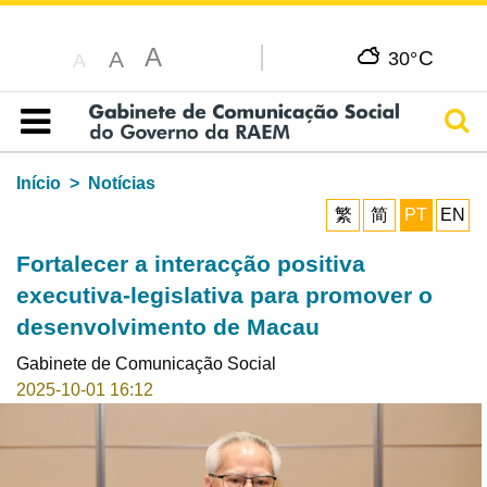
A
C
A
30°
A
Pesq
Índice
Início
Notícias
繁
简
PT
EN
Fortalecer a interacção positiva
executiva-legislativa para promover o
desenvolvimento de Macau
Gabinete de Comunicação Social
2025-10-01 16:12