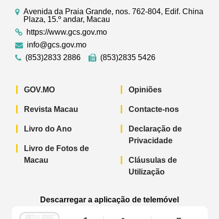
Avenida da Praia Grande, nos. 762-804, Edif. China
Plaza, 15.º andar, Macau
https://www.gcs.gov.mo
info@gcs.gov.mo
(853)2833 2886
(853)2835 5426
GOV.MO
Opiniões
Revista Macau
Contacte-nos
Livro do Ano
Declaração de
Privacidade
Livro de Fotos de
Macau
Cláusulas de
Utilização
Descarregar a aplicação de telemóvel
Aplicação de telemóvel “Notícias do G
Aplicação de telemóvel “
Aplicação 