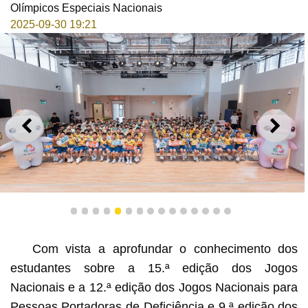
Olímpicos Especiais Nacionais
2025-09-30 19:21
ANTERIOR
SEGU
Escola Pui Tou (Sucursal da Secção Primária da Taipa)
1
2
3
4
5
6
7
8
9
10
11
12
13
14
15
Com vista a aprofundar o conhecimento dos
estudantes sobre a 15.ª edição dos Jogos
Nacionais e a 12.ª edição dos Jogos Nacionais para
Pessoas Portadoras de Deficiência e 9.ª edição dos