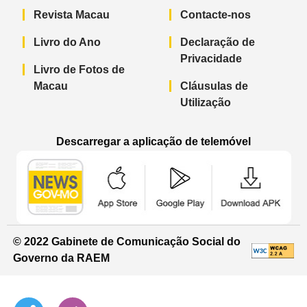
Revista Macau
Contacte-nos
Livro do Ano
Declaração de
Privacidade
Livro de Fotos de
Macau
Cláusulas de
Utilização
Descarregar a aplicação de telemóvel
Aplicação de telemóvel “Notícias do G
Aplicação de telemóvel “
Aplicação 
© 2022 Gabinete de Comunicação Social do
Governo da RAEM