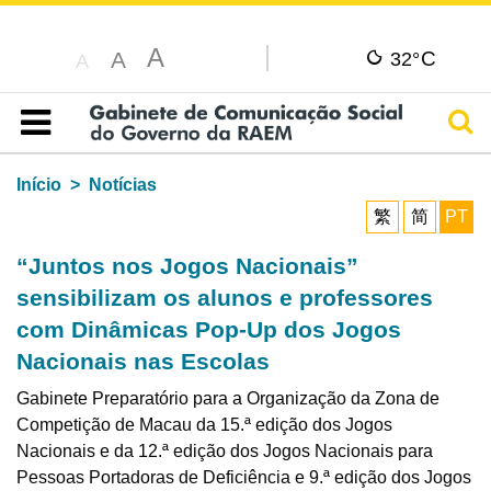
A
C
A
32°
A
Pesq
Índice
Início
Notícias
繁
简
PT
“Juntos nos Jogos Nacionais”
sensibilizam os alunos e professores
com Dinâmicas Pop-Up dos Jogos
Nacionais nas Escolas
Gabinete Preparatório para a Organização da Zona de
Competição de Macau da 15.ª edição dos Jogos
Nacionais e da 12.ª edição dos Jogos Nacionais para
Pessoas Portadoras de Deficiência e 9.ª edição dos Jogos