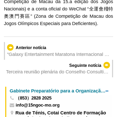
Competição de Macau da 15.a edição dos Jogos
Nacionais) e a conta oficial do WeChat “全運會殘特
奧澳門賽區” (Zona de Competição de Macau dos
Jogos Olímpicos Especiais para Deficientes).
Anterior notícia
"Galaxy Entertainment Maratona Internacional de
Macau 2025" marcada para o dia 7 de Dezembro
Seguinte notícia
Terceira reunião plenária do Conselho Consultivo
para a Reforma da Administração Pública
Gabinete Preparatório para a Organização da Zona de Competição de Macau da 15.ª edição dos Jogos Nacionais e da 12.ª edição dos Jogos Nacionais para Pessoas Portadoras de Deficiência e 9.ª edição dos Jogos Olímpicos Especiais Nacionais
（853）2828 2025
info@15ngoc-mo.org
Rua de Ténis, Cotai Centro de Formação