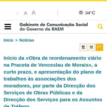
A
C
A
34°
A
Pesq
Índice
Início
Notícias
繁
简
PT
Início da «Obra de reordenamento viário
na Praceta de Venceslau de Morais», a
curto prazo, e apresentação do plano de
trabalhos às associações dos
moradores, por parte da Direcção dos
Serviços de Obras Públicas e da
Direcção dos Serviços para os Assuntos
de Tráfego