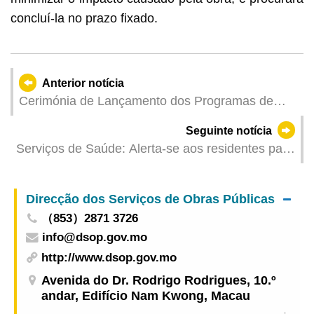
concluí-la no prazo fixado.
Anterior notícia
Cerimónia de Lançamento dos Programas de
Formação Conjunta de Pós-Graduação em
Seguinte notícia
Ciências e Tecnologias Desportivas entre a
Serviços de Saúde: Alerta-se aos residentes para
Universidade Politécnica de Macau e a
a prevenção de doenças transmissíveis durante
Universidade de Desporto de Xangai
os feriados do Dia Nacional e do Festival do Bolo
Direcção dos Serviços de Obras Públicas
Lunar
（853）2871 3726
info@dsop.gov.mo
http://www.dsop.gov.mo
Avenida do Dr. Rodrigo Rodrigues, 10.º
andar, Edifício Nam Kwong, Macau