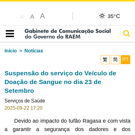
A
C
A
35°
A
Pesq
Índice
Início
Notícias
繁
简
PT
Suspensão do serviço do Veículo de
Doação de Sangue no dia 23 de
Setembro
Serviços de Saúde
2025-09-22 17:20
Devido ao impacto do tufão Ragasa e com vista
a garantir a segurança dos dadores e dos