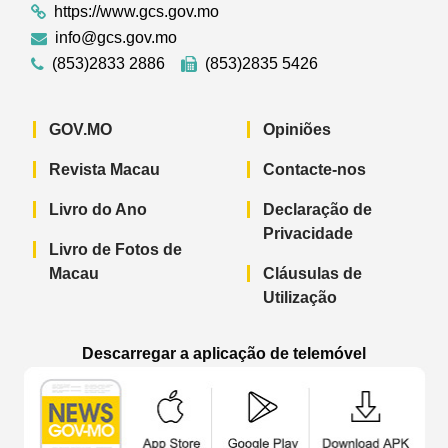
https://www.gcs.gov.mo
info@gcs.gov.mo
(853)2833 2886
(853)2835 5426
GOV.MO
Opiniões
Revista Macau
Contacte-nos
Livro do Ano
Declaração de
Privacidade
Livro de Fotos de
Macau
Cláusulas de
Utilização
Descarregar a aplicação de telemóvel
Aplicação de telemóvel “Notícias do G
Aplicação de telemóvel “
Aplicação 