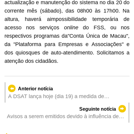
actualização e manutenção do sistema no dia 20 do
corrente mês (sábado), das 08h00 às 17h00. Na
altura, haverá aimpossibilidade temporária de
acesso nos serviços
online
do FSS, ou nos
respectivos programas da"Conta Única de Macau",
da "Plataforma para Empresas e Associações" e
dos quiosques de auto-atendimento. Solicitamos a
atenção dos cidadãos.
Anterior notícia
A DSAT lança hoje (dia 19) a medida de
optimização para marcação prévia de inspecção
Seguinte notícia
de veículos No caso de vagas esgotadas, será
Avisos a serem emitidos devido à influência de
atribuído um horário específico aos veículos
"Mitag" (Actualizado: 2025-09-19 11:00)
sujeitos à inspecção periódica sem marcação