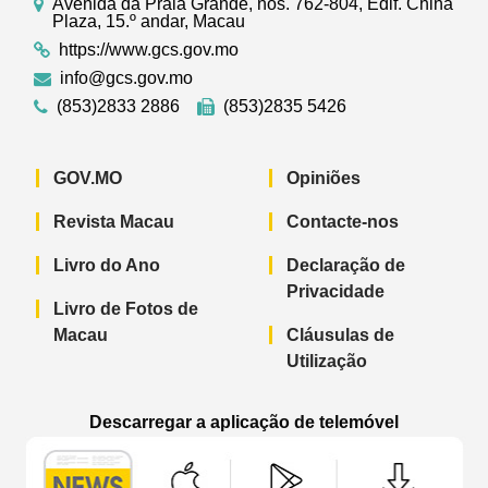
Avenida da Praia Grande, nos. 762-804, Edif. China
Plaza, 15.º andar, Macau
https://www.gcs.gov.mo
info@gcs.gov.mo
(853)2833 2886
(853)2835 5426
GOV.MO
Opiniões
Revista Macau
Contacte-nos
Livro do Ano
Declaração de
Privacidade
Livro de Fotos de
Macau
Cláusulas de
Utilização
Descarregar a aplicação de telemóvel
Aplicação de telemóvel “Notícias do G
Aplicação de telemóvel “
Aplicação 