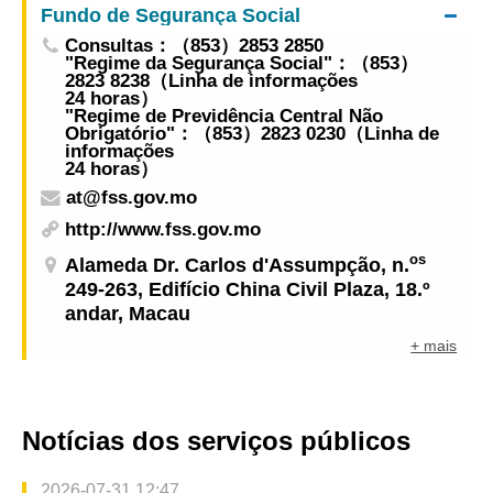
prévia
Fundo de Segurança Social
Consultas：（853）2853 2850
"Regime da Segurança Social"：（853）
2823 8238（Linha de informações
24 horas）
"Regime de Previdência Central Não
Obrigatório"：（853）2823 0230（Linha de
informações
24 horas）
at@fss.gov.mo
http://www.fss.gov.mo
os
Alameda Dr. Carlos d'Assumpção, n.
249-263, Edifício China Civil Plaza, 18.º
andar, Macau
+ mais
Notícias dos serviços públicos
2026-07-31 12:47