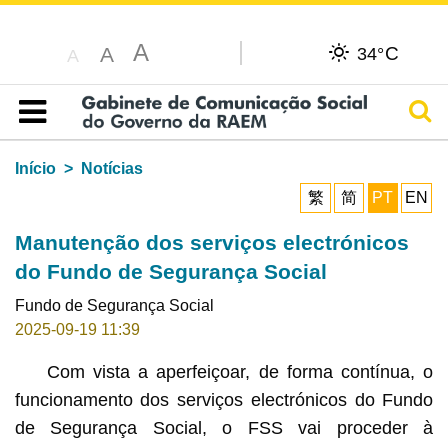
A
C
A
34°
A
Pesq
Índice
Início
Notícias
繁
简
PT
EN
Manutenção dos serviços electrónicos
do Fundo de Segurança Social
Fundo de Segurança Social
2025-09-19 11:39
Com vista a aperfeiçoar, de forma contínua, o
funcionamento dos serviços electrónicos do Fundo
de Segurança Social, o FSS vai proceder à