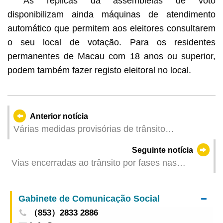
As réplicas da assembleias de voto
disponibilizam ainda máquinas de atendimento
automático que permitem aos eleitores consultarem
o seu local de votação. Para os residentes
permanentes de Macau com 18 anos ou superior,
podem também fazer registo eleitoral no local.
Anterior notícia
Várias medidas provisórias de trânsito
implementadas em articulação com a realização
Seguinte notícia
das eleições para a Assembleia Legislativa Duas
Vias encerradas ao trânsito por fases nas
paragens de autocarros na Rua do Campo
madrugadas de Setembro para trabalhos de
suspensas em certos períodos
desentupimento de esgotos pelo IAM
Gabinete de Comunicação Social
（853）2833 2886