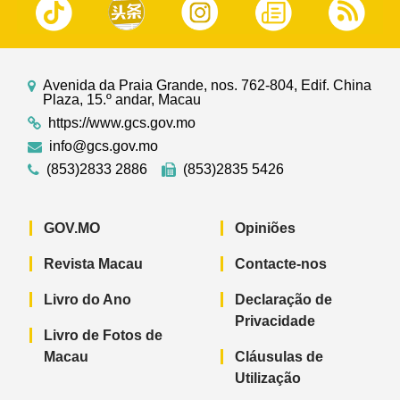
Avenida da Praia Grande, nos. 762-804, Edif. China
Plaza, 15.º andar, Macau
https://www.gcs.gov.mo
info@gcs.gov.mo
(853)2833 2886
(853)2835 5426
GOV.MO
Opiniões
Revista Macau
Contacte-nos
Livro do Ano
Declaração de
Privacidade
Livro de Fotos de
Macau
Cláusulas de
Utilização