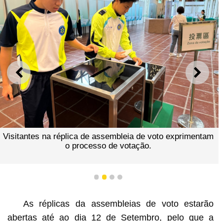
ANTERIOR
SEGU
Visitantes na réplica de assembleia de voto exprimentam
o processo de votação.
1
2
3
4
As réplicas da assembleias de voto estarão
abertas até ao dia 12 de Setembro, pelo que a