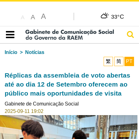
A
C
A
33°
A
Pesq
Índice
Início
Notícias
繁
简
PT
Réplicas da assembleia de voto abertas
até ao dia 12 de Setembro oferecem ao
público mais oportunidades de visita
Gabinete de Comunicação Social
2025-09-11 19:02