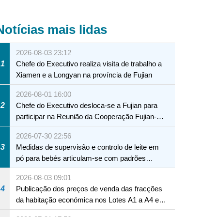
Notícias mais lidas
2026-08-03 23:12
1
Chefe do Executivo realiza visita de trabalho a
Xiamen e a Longyan na província de Fujian
2026-08-01 16:00
2
Chefe do Executivo desloca-se a Fujian para
participar na Reunião da Cooperação Fujian-
Macau
2026-07-30 22:56
3
Medidas de supervisão e controlo de leite em
pó para bebés articulam-se com padrões
internacionais Serviços interdepartamentais
2026-08-03 09:01
envidam esforços para assegurar a saúde dos
4
Publicação dos preços de venda das fracções
bebés e crianças, assim como a segurança
da habitação económica nos Lotes A1 a A4 e
alimentar
A12 da Zona A dos Novos Aterros