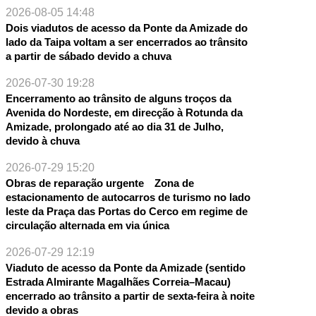
2026-08-05 14:48
Dois viadutos de acesso da Ponte da Amizade do
lado da Taipa voltam a ser encerrados ao trânsito
a partir de sábado devido a chuva
2026-07-30 19:28
Encerramento ao trânsito de alguns troços da
Avenida do Nordeste, em direcção à Rotunda da
Amizade, prolongado até ao dia 31 de Julho,
devido à chuva
2026-07-29 15:20
Obras de reparação urgente Zona de
estacionamento de autocarros de turismo no lado
leste da Praça das Portas do Cerco em regime de
circulação alternada em via única
2026-07-29 12:19
Viaduto de acesso da Ponte da Amizade (sentido
Estrada Almirante Magalhães Correia–Macau)
encerrado ao trânsito a partir de sexta-feira à noite
devido a obras