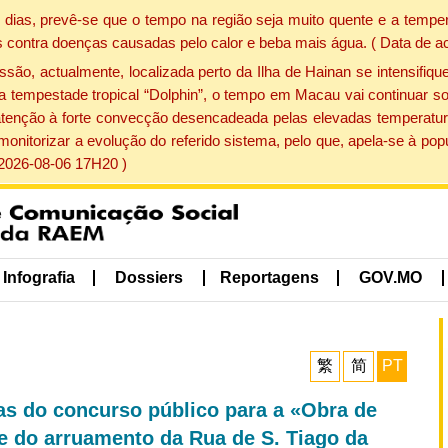
dias, prevê-se que o tempo na região seja muito quente e a temper
 contra doenças causadas pelo calor e beba mais água. ( Data de a
, actualmente, localizada perto da Ilha de Hainan se intensifique
a tempestade tropical “Dolphin”, o tempo em Macau vai continuar so
atenção à forte convecção desencadeada pelas elevadas temperatur
 monitorizar a evolução do referido sistema, pelo que, apela-se à 
 2026-08-06 17H20 )
Infografia
Dossiers
Reportagens
GOV.MO
繁
简
PT
as do concurso público para a «Obra de
 do arruamento da Rua de S. Tiago da