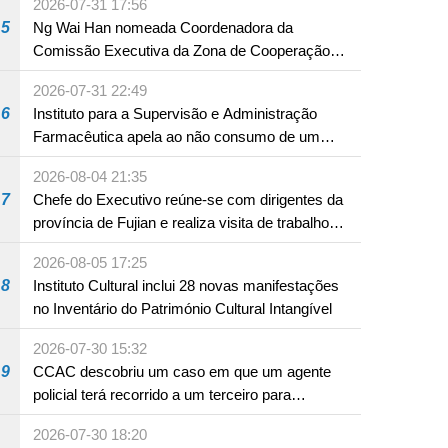
2026-07-31 17:56
5
Ng Wai Han nomeada Coordenadora da
Comissão Executiva da Zona de Cooperação
Aprofundada entre Guangdong e Macau em
2026-07-31 22:49
Hengqin
6
Instituto para a Supervisão e Administração
Farmacêutica apela ao não consumo de um
produto com substâncias medicamentosas
2026-08-04 21:35
ocidentais
7
Chefe do Executivo reúne-se com dirigentes da
província de Fujian e realiza visita de trabalho
em Fuzhou
2026-08-05 17:25
8
Instituto Cultural inclui 28 novas manifestações
no Inventário do Património Cultural Intangível
2026-07-30 15:32
9
CCAC descobriu um caso em que um agente
policial terá recorrido a um terceiro para
assumir por si a culpa na sequência de uma
2026-07-30 18:20
infracção rodoviária