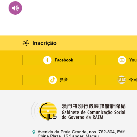
Inscrição
Facebook
You
抖音
今
Avenida da Praia Grande, nos. 762-804, Edif.
China Plaza, 15.º andar, Macau