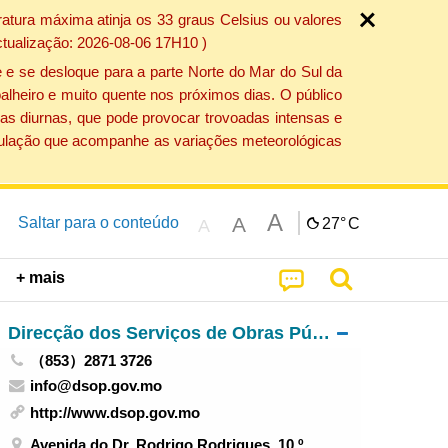
atura máxima atinja os 33 graus Celsius ou valores
ctualização: 2026-08-06 17H10 )
 e se desloque para a parte Norte do Mar do Sul da
alheiro e muito quente nos próximos dias. O público
as diurnas, que pode provocar trovoadas intensas e
população que acompanhe as variações meteorológicas
A
A
Saltar para o conteúdo
27°
C
A
+ mais
Direcção dos Serviços de Obras Públicas
（853）2871 3726
info@dsop.gov.mo
http://www.dsop.gov.mo
Avenida do Dr. Rodrigo Rodrigues, 10.º