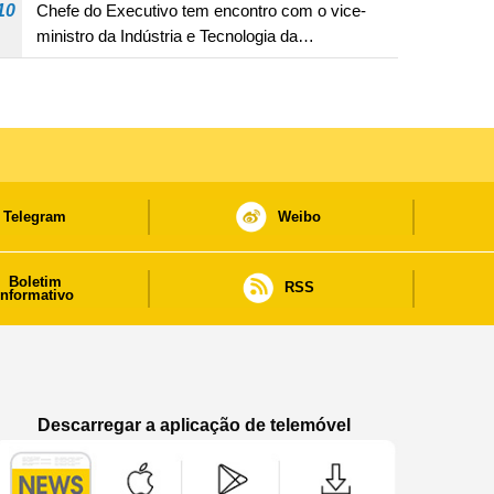
10
Chefe do Executivo tem encontro com o vice-
ministro da Indústria e Tecnologia da
Informação
Telegram
Weibo
Boletim
RSS
informativo
Descarregar a aplicação de telemóvel
Aplicação de telemóvel “Notícias do Governo
Aplicação de telemóvel “Notícia
Aplicação de telem