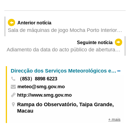
Anterior notícia
Sala de máquinas de jogo Mocha Porto Interior
retoma a sua operação após a passagem da
Seguinte notícia
tempestade tropical
Adiamento da data do acto público de abertura
das propostas de uma obra da Direcção dos
Serviços de Obras Públicas devido à passagem
Direcção dos Serviços Meteorológicos e Geofísicos
de tufão
（853）8898 6223
meteo@smg.gov.mo
http://www.smg.gov.mo
Rampa do Observatório, Taipa Grande,
Macau
+ mais