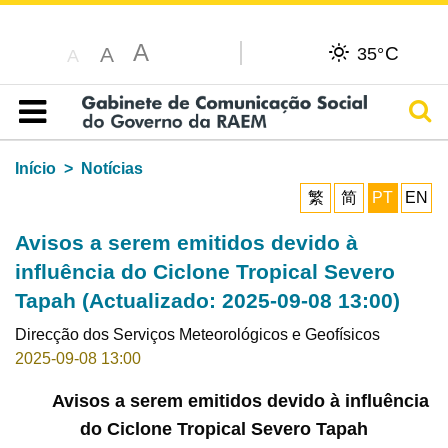
A
C
A
35°
A
Pesq
Índice
Início
Notícias
繁
简
PT
EN
Avisos a serem emitidos devido à
influência do Ciclone Tropical Severo
Tapah (Actualizado: 2025-09-08 13:00)
Direcção dos Serviços Meteorológicos e Geofísicos
2025-09-08 13:00
Avisos a serem emitidos devido à influência
do Ciclone Tropical Severo Tapah