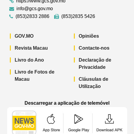
https://www.gcs.gov.mo
info@gcs.gov.mo
(853)2833 2886
(853)2835 5426
GOV.MO
Opiniões
Revista Macau
Contacte-nos
Livro do Ano
Declaração de
Privacidade
Livro de Fotos de
Macau
Cláusulas de
Utilização
Descarregar a aplicação de telemóvel
Aplicação de telemóvel “Notícias do G
Aplicação de telemóvel “
Aplicação 