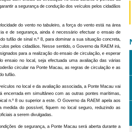
e garantir a segurança de condução dos veículos pelos cidadãos
cidade do vento no tabuleiro, a força do vento está na área
cia e de segurança, ainda é necessário efectuar o ensaio de
do tufão de sinal n.º 8, para dominar a sua situação concreta,
culos pelos cidadãos. Nesse sentido, o Governo da RAEM irá,
designados para a realização do ensaio de circulação, e esperar
o ensaio no local, seja efectuada uma avaliação das várias
derão circular na Ponte Macau, as regras de circulação e as
do tufão.
eículos no local e da avaliação associada, a Ponte Macau vai
rá encerrada em simultâneo com as outras pontes marítimas,
pical n.º 8 ou superior a este. O Governo da RAEM apela aos
 medida do possível, fiquem no local seguro, reduzindo as
iciais a serem divulgadas.
ndições de segurança, a Ponte Macau será aberta durante a