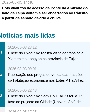
2026-08-05 14:48
Dois viadutos de acesso da Ponte da Amizade do
lado da Taipa voltam a ser encerrados ao trânsito
a partir de sábado devido a chuva
Notícias mais lidas
2026-08-03 23:12
1
Chefe do Executivo realiza visita de trabalho a
Xiamen e a Longyan na província de Fujian
2026-08-03 09:01
2
Publicação dos preços de venda das fracções
da habitação económica nos Lotes A1 a A4 e
A12 da Zona A dos Novos Aterros
2026-08-06 22:43
3
Chefe do Executivo Sam Hou Fai visitou a 1.ª
fase do projecto da Cidade (Universitária) de
Educação Internacional de Macau e Hengqin
2026-08-05 17:25