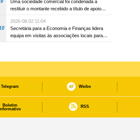
9
Uma sociedade comercial foi condenada a
restituir o montante recebido a título de apoio
pecuniário para combater a epidemia de 2022,
2026-08-02 11:04
por não ter sido provado que reunia os
10
Secretária para a Economia e Finanças lidera
requisitos para a sua atribuição
equipa em visitas às associações locais para
consolidar consensos e promover os trabalhos
nas áreas económica e social
Telegram
Weibo
Boletim
RSS
informativo