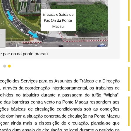
de pac on da ponte macau
1
2
recção dos Serviços para os Assuntos de Tráfego e a Direcção
 através da coordenação interdepartamental, os trabalhos de
olhidos no tabuleiro durante a passagem do tufão “Wipha”.
eito das barreiras contra vento na Ponte Macau respondem aos
ições básicas de circulação condicionada sob as condições
 de dominar a situação concreta de circulação na Ponte Macau
çoar ainda mais a disposição de circulação, planeia-se que
zação dum ensaio de circulação no local durante o período da