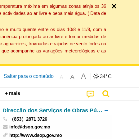
a temperatura máxima em algumas zonas atinja os 36
actividades ao ar livre e beba mais água. ( Data de
o e muito quente entre os dias 10/8 e 11/8, com a
anência prolongada ao ar livre e tomar medidas de
 aguaceiros, trovoadas e rajadas de vento fortes na
ção que acompanhe as variações meteorológicas e as
A
A
Saltar para o conteúdo
34°
C
A
+ mais
Direcção dos Serviços de Obras Públicas
（853）2871 3726
info@dsop.gov.mo
http://www.dsop.gov.mo