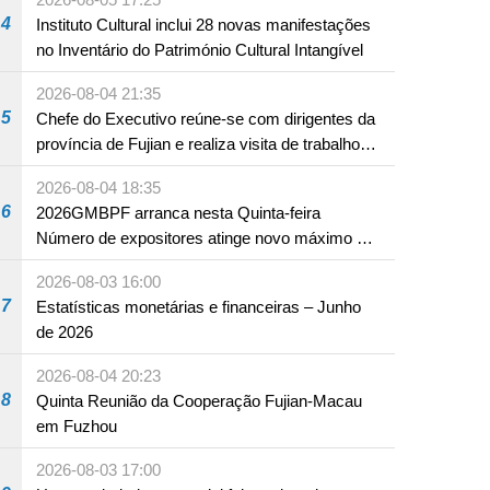
4
Instituto Cultural inclui 28 novas manifestações
no Inventário do Património Cultural Intangível
2026-08-04 21:35
5
Chefe do Executivo reúne-se com dirigentes da
província de Fujian e realiza visita de trabalho
em Fuzhou
2026-08-04 18:35
6
2026GMBPF arranca nesta Quinta-feira
Número de expositores atinge novo máximo em
18 anos
2026-08-03 16:00
7
Estatísticas monetárias e financeiras – Junho
de 2026
2026-08-04 20:23
8
Quinta Reunião da Cooperação Fujian-Macau
em Fuzhou
2026-08-03 17:00