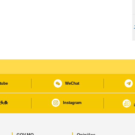
tube
WeChat
日头条
Instagram
GOV.MO
Opiniões