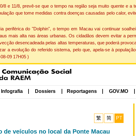
 10/8 e 11/8, prevê-se que o tempo na região seja muito quente e 
pulação que tome medidas contra doenças causadas pelo calor, evite 
periférica do "Dolphin", o tempo em Macau vai continuar soalheir
aus mais alta nas áreas urbanas. Os cidadãos devem evitar a perm
vecção desencadeada pelas altas temperaturas, que poderá provocar
izar a evolução do referido sistema, pelo que, apela-se à popula
-08-09 17H05 )
Infografia
Dossiers
Reportagens
GOV.MO
繁
简
PT
ão de veículos no local da Ponte Macau