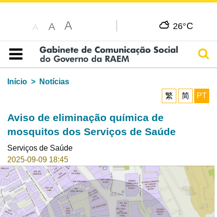
A
C
A
26°
A
Pesq
Índice
Início
Notícias
繁
简
PT
Aviso de eliminação química de
mosquitos dos Serviços de Saúde
Serviços de Saúde
2025-09-09 18:45