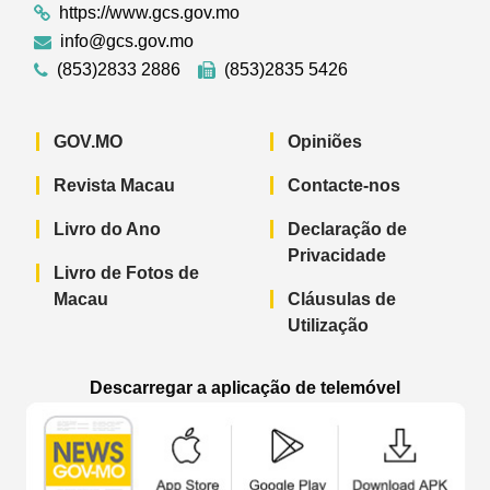
https://www.gcs.gov.mo
info@gcs.gov.mo
(853)2833 2886
(853)2835 5426
GOV.MO
Opiniões
Revista Macau
Contacte-nos
Livro do Ano
Declaração de
Privacidade
Livro de Fotos de
Macau
Cláusulas de
Utilização
Descarregar a aplicação de telemóvel
Aplicação de telemóvel “Notícias do G
Aplicação de telemóvel “
Aplicação 