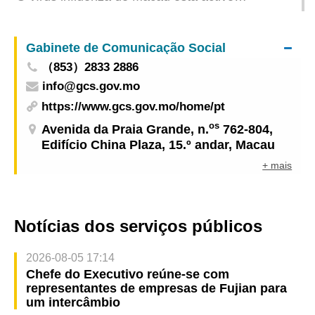
recentemente e apela-se aos residentes para
tomar precauções
Gabinete de Comunicação Social
（853）2833 2886
info@gcs.gov.mo
https://www.gcs.gov.mo/home/pt
os
Avenida da Praia Grande, n.
762-804,
Edifício China Plaza, 15.º andar, Macau
+ mais
Notícias dos serviços públicos
2026-08-05 17:14
Chefe do Executivo reúne-se com
representantes de empresas de Fujian para
um intercâmbio