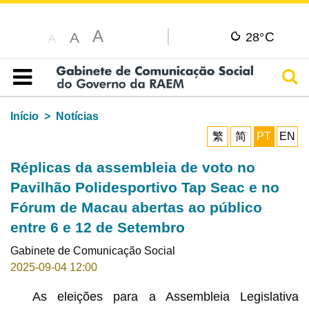
A
C
A
28°
A
Pesq
Índice
Início
Notícias
繁
简
PT
EN
Réplicas da assembleia de voto no
Pavilhão Polidesportivo Tap Seac e no
Fórum de Macau abertas ao público
entre 6 e 12 de Setembro
Gabinete de Comunicação Social
2025-09-04 12:00
As eleições para a Assembleia Legislativa