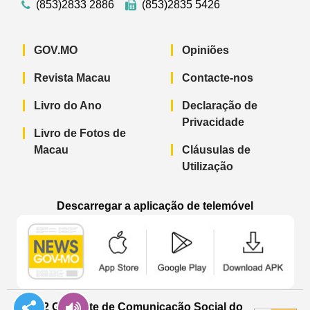
(853)2833 2886
(853)2835 5426
GOV.MO
Opiniões
Revista Macau
Contacte-nos
Livro do Ano
Declaração de
Privacidade
Livro de Fotos de
Macau
Cláusulas de
Utilização
Descarregar a aplicação de telemóvel
Aplicação de telemóvel “Notícias do G
Aplicação de telemóvel “
Aplicação 
© 2022 Gabinete de Comunicação Social do