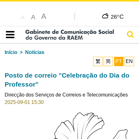
A
C
A
26°
A
Pesq
Índice
Início
Notícias
繁
简
PT
EN
Posto de correio "Celebração do Dia do
Professor"
Direcção dos Serviços de Correios e Telecomunicações
2025-09-01 15:30