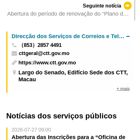
Filatelia, Coreia 2025"
Seguinte notícia
Abertura do período de renovação do “Plano de
financiamento de bolsas de estudo para o ensino
superior”, do “Plano de bolsas de mérito para a
Direcção dos Serviços de Correios e Telecomunicações
frequência das melhores instituições de ensino
（853）2857 4491
superior no ranking mundial” e do “Plano de
cttgeral@ctt.gov.mo
pagamento dos juros ao crédito para os estudos”
para o ano lectivo de 2025/2026
https://www.ctt.gov.mo
Largo do Senado, Edifício Sede dos CTT,
Macau
+ mais
Notícias dos serviços públicos
2026-07-27 09:00
Abertura das Inscrições para a “Oficina de