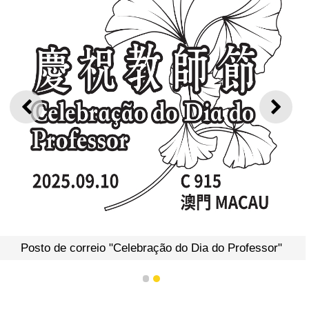
ANTERIOR
SEGU
Posto de correio "Celebração do Dia do Professor"
1
2