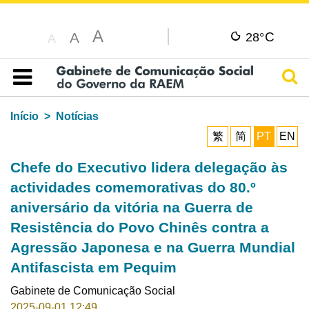
A
C
A
28°
A
Pesq
Índice
Início
Notícias
繁
简
PT
EN
Chefe do Executivo lidera delegação às
actividades comemorativas do 80.º
aniversário da vitória na Guerra de
Resistência do Povo Chinês contra a
Agressão Japonesa e na Guerra Mundial
Antifascista em Pequim
Gabinete de Comunicação Social
2025-09-01 12:49