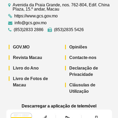
Avenida da Praia Grande, nos. 762-804, Edif. China
Plaza, 15.º andar, Macau
https://www.gcs.gov.mo
info@gcs.gov.mo
(853)2833 2886
(853)2835 5426
GOV.MO
Opiniões
Revista Macau
Contacte-nos
Livro do Ano
Declaração de
Privacidade
Livro de Fotos de
Macau
Cláusulas de
Utilização
Descarregar a aplicação de telemóvel
Aplicação de telemóvel “Notícias do G
Aplicação de telemóvel “
Aplicação 