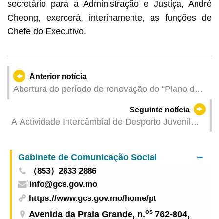
secretário para a Administração e Justiça, André
Cheong, exercerá, interinamente, as funções de
Chefe do Executivo.
Anterior notícia
Abertura do período de renovação do “Plano de
financiamento de bolsas de estudo para o ensino
Seguinte notícia
superior”, do “Plano de bolsas de mérito para a
A Actividade Intercâmbial de Desporto Juvenil
frequência das melhores instituições de ensino
Fujian-Macau concluiu sucessivamente
superior no ranking mundial” e do “Plano de
pagamento dos juros ao crédito para os estudos”
Gabinete de Comunicação Social
para o ano lectivo de 2025/2026
（853）2833 2886
info@gcs.gov.mo
https://www.gcs.gov.mo/home/pt
os
Avenida da Praia Grande, n.
762-804,