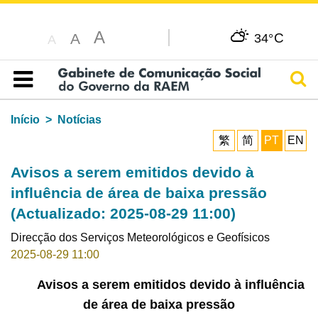
A
C
A
34°
A
Pesq
Índice
Início
Notícias
繁
简
PT
EN
Avisos a serem emitidos devido à
influência de área de baixa pressão
(Actualizado: 2025-08-29 11:00)
Direcção dos Serviços Meteorológicos e Geofísicos
2025-08-29 11:00
Avisos a serem emitidos devido à influência
de área de baixa pressão