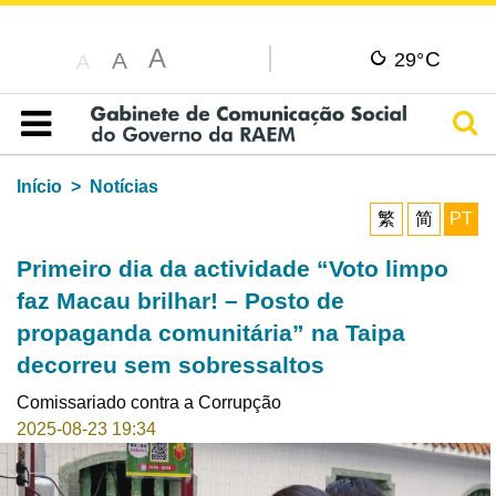
A
C
A
29°
A
Pesq
Índice
Início
Notícias
繁
简
PT
Primeiro dia da actividade “Voto limpo
faz Macau brilhar! – Posto de
propaganda comunitária” na Taipa
decorreu sem sobressaltos
Comissariado contra a Corrupção
2025-08-23 19:34