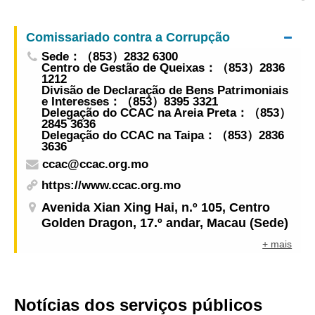
Artes em Festa durante dois fins-de-semana de
Agosto Actividade de recolha de carimbos com
Comissariado contra a Corrupção
grande sorteio final
Sede：（853）2832 6300
Centro de Gestão de Queixas：（853）2836
1212
Divisão de Declaração de Bens Patrimoniais
e Interesses：（853）8395 3321
Delegação do CCAC na Areia Preta：（853）
2845 3636
Delegação do CCAC na Taipa：（853）2836
3636
ccac@ccac.org.mo
https://www.ccac.org.mo
Avenida Xian Xing Hai, n.º 105, Centro
Golden Dragon, 17.º andar, Macau (Sede)
+ mais
Notícias dos serviços públicos