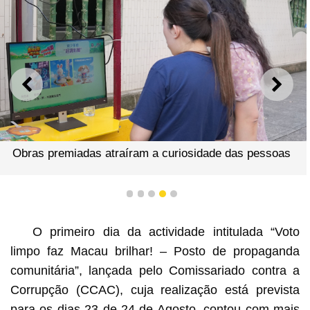
ANTERIOR
SEGU
Obras premiadas atraíram a curiosidade das pessoas
1
2
3
4
5
O primeiro dia da actividade intitulada “Voto
limpo faz Macau brilhar! – Posto de propaganda
comunitária”, lançada pelo Comissariado contra a
Corrupção (CCAC), cuja realização está prevista
para os dias 23 de 24 de Agosto, contou com mais