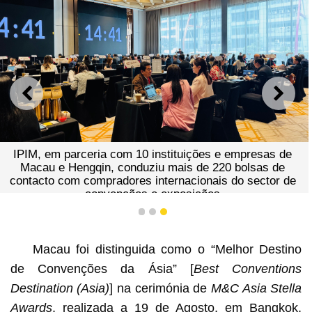
ANTERIOR
SEGU
IPIM, em parceria com 10 instituições e empresas de
Macau e Hengqin, conduziu mais de 220 bolsas de
contacto com compradores internacionais do sector de
convenções e exposições
1
2
3
Macau foi distinguida como o “Melhor Destino
de Convenções da Ásia” [
Best Conventions
Destination (Asia)
] na cerimónia de
M&C Asia Stella
Awards
, realizada a 19 de Agosto, em Bangkok,