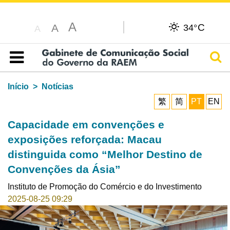
A
C
A
34°
A
Pesq
Índice
Início
Notícias
繁
简
PT
EN
Capacidade em convenções e
exposições reforçada: Macau
distinguida como “Melhor Destino de
Convenções da Ásia”
Instituto de Promoção do Comércio e do Investimento
2025-08-25 09:29