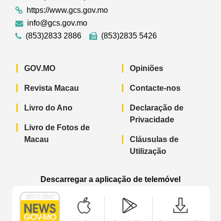
https://www.gcs.gov.mo
info@gcs.gov.mo
(853)2833 2886
(853)2835 5426
GOV.MO
Opiniões
Revista Macau
Contacte-nos
Livro do Ano
Declaração de
Privacidade
Livro de Fotos de
Macau
Cláusulas de
Utilização
Descarregar a aplicação de telemóvel
Aplicação de telemóvel “Notícias do G
Aplicação de telemóvel “
Aplicação 