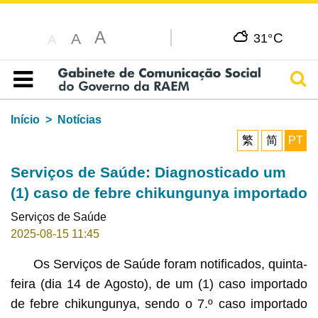
A
C
A
31°
A
Pesq
Índice
Início
Notícias
繁
简
PT
Serviços de Saúde: Diagnosticado um
(1) caso de febre chikungunya importado
Serviços de Saúde
2025-08-15 11:45
Os Serviços de Saúde foram notificados, quinta-
feira (dia 14 de Agosto), de um (1) caso importado
de febre chikungunya, sendo o 7.º caso importado