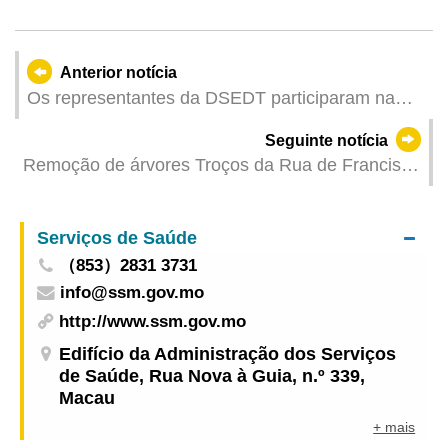
Anterior notícia
Os representantes da DSEDT participaram na
26.ª Reunião da Parceria Política de Ciência,
Seguinte notícia
Tecnologia e Inovação da APEC
Remoção de árvores Troços da Rua de Francisco
Xavier Pereira temporariamente vedados ao
trânsito na manhã de 18 de Agosto
Serviços de Saúde
（853）2831 3731
info@ssm.gov.mo
http://www.ssm.gov.mo
Edifício da Administração dos Serviços
de Saúde, Rua Nova à Guia, n.º 339,
Macau
+ mais