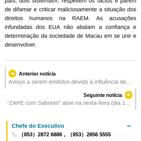
país, dois sistemas», respeitem os factos e parem
de difamar e criticar maliciosamente a situação dos
direitos humanos na RAEM. As acusações
infundadas dos EUA não abalam a confiança e
determinação da sociedade de Macau em se unir e
desenvolver.
Anterior notícia
Avisos a serem emitidos devido à influência de
"Podul" (Actualizado: 2025-08-13 23:00)
Seguinte notícia
“ZAPE com Sabores” abre na sexta-feira (dia 15)
com influenciadores digitais a apoiar promoção
Chefe do Executivo
（853）2872 6886，（853）2856 5555