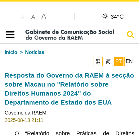
A
C
A
34°
A
Pesq
Índice
Início
Notícias
繁
简
PT
EN
Resposta do Governo da RAEM à secção
sobre Macau no "Relatório sobre
Direitos Humanos 2024" do
Departamento de Estado dos EUA
Governo da RAEM
2025-08-13 21:11
O “Relatório sobre Práticas de Direitos