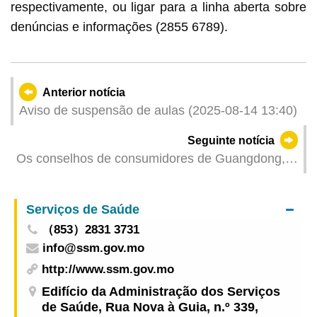
respectivamente, ou ligar para a linha aberta sobre
denúncias e informações (2855 6789).
Anterior notícia
Aviso de suspensão de aulas (2025-08-14 13:40)
Seguinte notícia
Os conselhos de consumidores de Guangdong,
Macau e Guangzhou realizaram em conjunto
teste comparativo de 25 sapatos de caminhada
Serviços de Saúde
em termos de segurança e qualidade
（853）2831 3731
info@ssm.gov.mo
http://www.ssm.gov.mo
Edifício da Administração dos Serviços
de Saúde, Rua Nova à Guia, n.º 339,