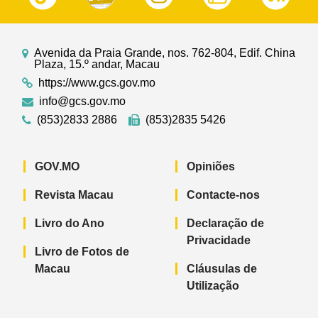
Avenida da Praia Grande, nos. 762-804, Edif. China
Plaza, 15.º andar, Macau
https://www.gcs.gov.mo
info@gcs.gov.mo
(853)2833 2886
(853)2835 5426
GOV.MO
Opiniões
Revista Macau
Contacte-nos
Livro do Ano
Declaração de
Privacidade
Livro de Fotos de
Macau
Cláusulas de
Utilização