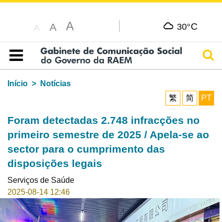
A
C
A
30°
A
Pesq
Índice
Início
Notícias
繁
简
PT
Foram detectadas 2.748 infracções no
primeiro semestre de 2025 / Apela-se ao
sector para o cumprimento das
disposições legais
Serviços de Saúde
2025-08-14 12:46