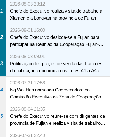
2026-08-03 23:12
1
Chefe do Executivo realiza visita de trabalho a
Xiamen e a Longyan na província de Fujian
2026-08-01 16:00
2
Chefe do Executivo desloca-se a Fujian para
participar na Reunião da Cooperação Fujian-
Macau
2026-08-03 09:01
3
Publicação dos preços de venda das fracções
da habitação económica nos Lotes A1 a A4 e
A12 da Zona A dos Novos Aterros
2026-07-31 17:56
4
Ng Wai Han nomeada Coordenadora da
Comissão Executiva da Zona de Cooperação
Aprofundada entre Guangdong e Macau em
2026-08-04 21:35
Hengqin
5
Chefe do Executivo reúne-se com dirigentes da
província de Fujian e realiza visita de trabalho
em Fuzhou
2026-07-31 22:49