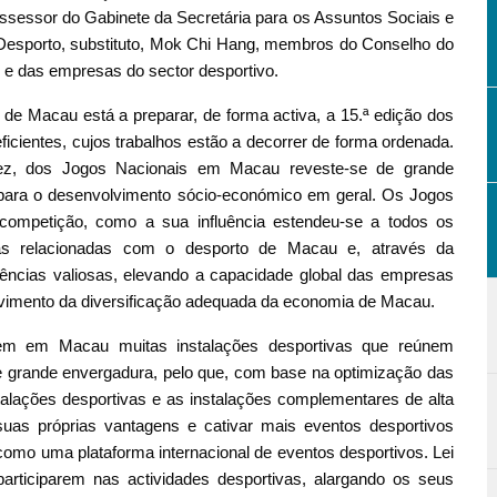
sessor do Gabinete da Secretária para os Assuntos Sociais e
do Desporto, substituto, Mok Chi Hang, membros do Conselho do
 e das empresas do sector desportivo.
e Macau está a preparar, de forma activa, a 15.ª edição dos
icientes, cujos trabalhos estão a decorrer de forma ordenada.
vez, dos Jogos Nacionais em Macau reveste-se de grande
para o desenvolvimento sócio-económico em geral. Os Jogos
competição, como a sua influência estendeu-se a todos os
rias relacionadas com o desporto de Macau e, através da
ências valiosas, elevando a capacidade global das empresas
vimento da diversificação adequada da economia de Macau.
stem em Macau muitas instalações desportivas que reúnem
e grande envergadura, pelo que, com base na optimização das
stalações desportivas e as instalações complementares de alta
uas próprias vantagens e cativar mais eventos desportivos
omo uma plataforma internacional de eventos desportivos. Lei
rticiparem nas actividades desportivas, alargando os seus