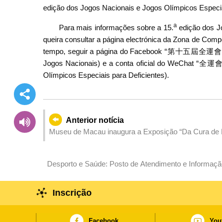
edição dos Jogos Nacionais e Jogos Olímpicos Especia
a
Para mais informações sobre a 15.
edição dos Jo
queira consultar a página electrónica da Zona de Com
tempo, seguir a página do Facebook “第十五屆全運會
Jogos Nacionais) e a conta oficial do WeChat
Olímpicos Especiais para Deficientes).
Anterior notícia
Museu de Macau inaugura a Exposição “Da Cura de 
Guangdong, Hong Kong e Macau”
Desporto e Saúde: Posto de Atendimento e Informação em Agosto na Zona de Lazer do Edf. Lok Yeo
com a divulgação das informações de saúde
Inscrição
Facebook
You