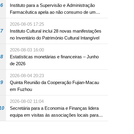
6
Instituto para a Supervisão e Administração
Farmacêutica apela ao não consumo de um
produto com substâncias medicamentosas
2026-08-05 17:25
ocidentais
7
Instituto Cultural inclui 28 novas manifestações
no Inventário do Património Cultural Intangível
2026-08-03 16:00
8
Estatísticas monetárias e financeiras – Junho
de 2026
2026-08-04 20:23
9
Quinta Reunião da Cooperação Fujian-Macau
em Fuzhou
2026-08-02 11:04
10
Secretária para a Economia e Finanças lidera
equipa em visitas às associações locais para
consolidar consensos e promover os trabalhos
nas áreas económica e social