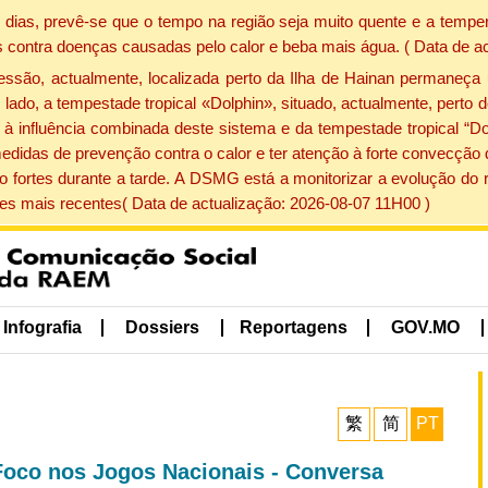
dias, prevê-se que o tempo na região seja muito quente e a temper
 contra doenças causadas pelo calor e beba mais água. ( Data de a
ão, actualmente, localizada perto da Ilha de Hainan permaneça 
lado, a tempestade tropical «Dolphin», situado, actualmente, perto 
à influência combinada deste sistema e da tempestade tropical “Do
edidas de prevenção contra o calor e ter atenção à forte convecçã
o fortes durante a tarde. A DSMG está a monitorizar a evolução do r
s mais recentes( Data de actualização: 2026-08-07 11H00 )
Infografia
Dossiers
Reportagens
GOV.MO
繁
简
PT
"Foco nos Jogos Nacionais - Conversa