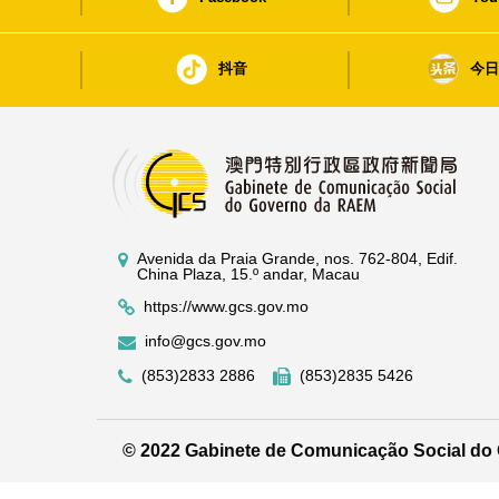
抖音
今
Avenida da Praia Grande, nos. 762-804, Edif.
China Plaza, 15.º andar, Macau
https://www.gcs.gov.mo
info@gcs.gov.mo
(853)2833 2886
(853)2835 5426
© 2022 Gabinete de Comunicação Social d