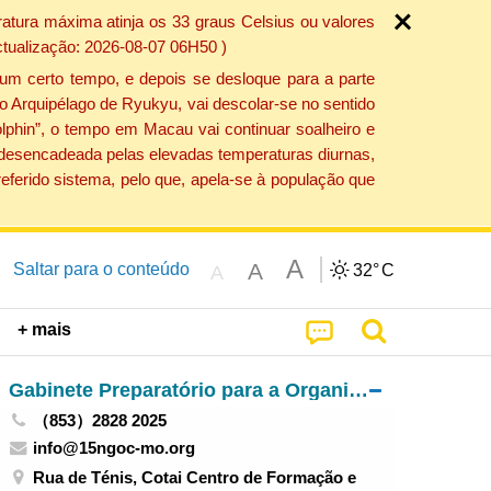
atura máxima atinja os 33 graus Celsius ou valores
ctualização: 2026-08-07 06H50 )
um certo tempo, e depois se desloque para a parte
do Arquipélago de Ryukyu, vai descolar-se no sentido
lphin”, o tempo em Macau vai continuar soalheiro e
o desencadeada pelas elevadas temperaturas diurnas,
eferido sistema, pelo que, apela-se à população que
A
A
Saltar para o conteúdo
32°
C
A
+ mais
Gabinete Preparatório para a Organização da Zona de Competição de Macau da 15.ª edição dos Jogos Nacionais e da 12.ª edição dos Jogos Nacionais para Pessoas Portadoras de Deficiência e 9.ª edição dos Jogos Olímpicos Especiais Nacionais
（853）2828 2025
info@15ngoc-mo.org
Rua de Ténis, Cotai Centro de Formação e