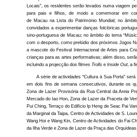
Locais”, os residentes serão levados numa viagem pel
para pais e filhos, de modo a comemorar em conju
de Macau na Lista do Património Mundial; no âmbit
convidados a experimentar danças folclóricas portugu
sino-portuguesa de Macau; no âmbito do tema “Músic
com o desporto, como prelúdio dos próximos Jogos Nac
Lusofoni
a mascote do Festival Internacional de Artes para C
crianças para as artes performativas; além disso, serã
incluindo a projecção dos filmes
Trolls
e
Inside Out
, a 
A série de actividades “Cultura à Sua Porta” será 
em dois fins de semana consecutivos, durante os qua
Zona de Lazer Provisória da Rua Central da Areia Pre
Mercado do Iao Hon, Zona de Lazer da Praceta de Venc
Pui Ching, Terraço do Edifício Ip Heng de Seac Pai V
da Marginal da Taipa, Centro de Actividades de S. Lour
Wang Hoi e Wang Kin, Centro de Actividades do Fai Chi
da Ilha Verde e Zona de Lazer da Praça das Orquídeas.