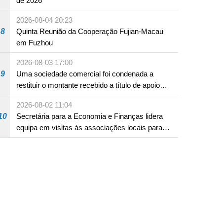
de 2026
2026-08-04 20:23
8
Quinta Reunião da Cooperação Fujian-Macau
em Fuzhou
2026-08-03 17:00
9
Uma sociedade comercial foi condenada a
restituir o montante recebido a título de apoio
pecuniário para combater a epidemia de 2022,
2026-08-02 11:04
por não ter sido provado que reunia os
10
Secretária para a Economia e Finanças lidera
requisitos para a sua atribuição
equipa em visitas às associações locais para
consolidar consensos e promover os trabalhos
nas áreas económica e social