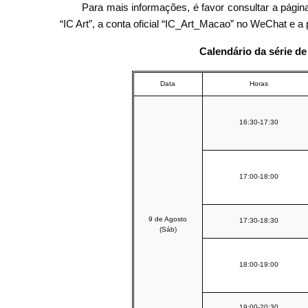
Para mais informações, é favor consultar a página
“IC Art”, a conta oficial “IC_Art_Macao” no WeChat e a 
Calendário da série de
Data
Horas
16:30-17:30
17:00-18:00
9 de Agosto
17:30-18:30
(Sáb)
18:00-19:00
19:00-20:30