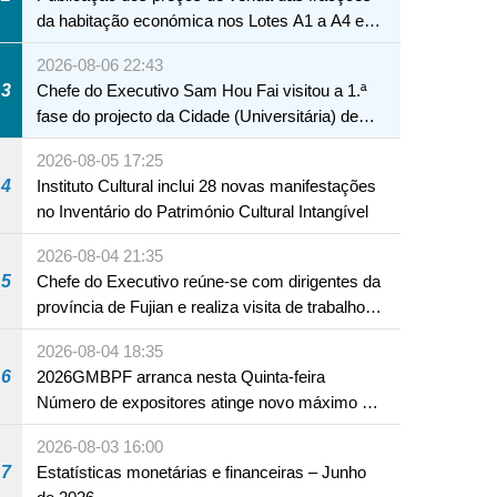
da habitação económica nos Lotes A1 a A4 e
A12 da Zona A dos Novos Aterros
2026-08-06 22:43
3
Chefe do Executivo Sam Hou Fai visitou a 1.ª
fase do projecto da Cidade (Universitária) de
Educação Internacional de Macau e Hengqin
2026-08-05 17:25
4
Instituto Cultural inclui 28 novas manifestações
no Inventário do Património Cultural Intangível
2026-08-04 21:35
5
Chefe do Executivo reúne-se com dirigentes da
província de Fujian e realiza visita de trabalho
em Fuzhou
2026-08-04 18:35
6
2026GMBPF arranca nesta Quinta-feira
Número de expositores atinge novo máximo em
18 anos
2026-08-03 16:00
7
Estatísticas monetárias e financeiras – Junho