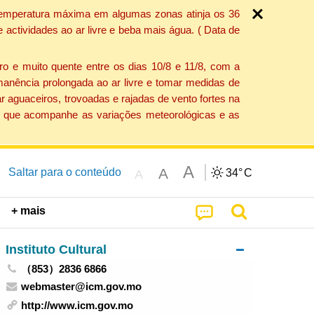
a temperatura máxima em algumas zonas atinja os 36
actividades ao ar livre e beba mais água. ( Data de
o e muito quente entre os dias 10/8 e 11/8, com a
anência prolongada ao ar livre e tomar medidas de
 aguaceiros, trovoadas e rajadas de vento fortes na
ção que acompanhe as variações meteorológicas e as
A
A
Saltar para o conteúdo
34°
C
A
+ mais
Instituto Cultural
（853）2836 6866
webmaster@icm.gov.mo
http://www.icm.gov.mo