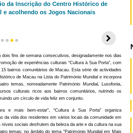
o da Inscrição do Centro Histórico de
l e acolhendo os Jogos Nacionais
SEGUI
1
2
3
4
5
 em dois fins de semana consecutivos, designadamente nos dias
promoção de experiências culturais “Cultura à Sua Porta”, com
 15 bairros comunitários de Macau. Esta série de actividades
istórico de Macau na Lista do Património Mundial e incorpora
atro temas, nomeadamente Património Mundial, Lusofonia,
ursos culturais ricos aos bairros comunitários, nutrindo os
ruindo um círculo de vida feliz em conjunto.
ura e mais bem-estar”, “Cultura à Sua Porta” organiza
as da vida dos residentes em vários locais da comunidade em
 níveis sociais desfrutem da beleza da arte e da cultura na sua
quatro temas: no âmbito do tema “Património Mundial em Mais