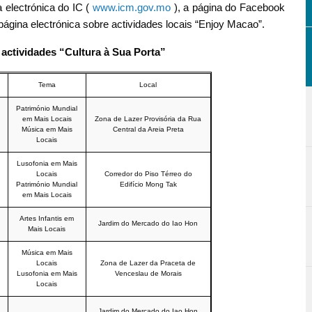
 electrónica do IC (
www.icm.gov.mo
), a página do Facebook
página electrónica sobre actividades locais “Enjoy Macao”.
 actividades “Cultura à Sua Porta”
Tema
Local
Património Mundial
em Mais Locais
Zona de Lazer Provisória da Rua
Música em Mais
Central da Areia Preta
Locais
Lusofonia em Mais
Locais
Corredor do Piso Térreo do
Património Mundial
Edifício Mong Tak
em Mais Locais
Artes Infantis em
Jardim do Mercado do Iao Hon
Mais Locais
Música em Mais
Locais
Zona de Lazer da Praceta de
Lusofonia em Mais
Venceslau de Morais
Locais
Jardim do Mercado do Iao Hon