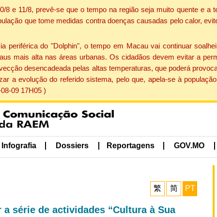
 10/8 e 11/8, prevê-se que o tempo na região seja muito quente e 
pulação que tome medidas contra doenças causadas pelo calor, evite 
periférica do "Dolphin", o tempo em Macau vai continuar soalheir
aus mais alta nas áreas urbanas. Os cidadãos devem evitar a perm
vecção desencadeada pelas altas temperaturas, que poderá provocar
izar a evolução do referido sistema, pelo que, apela-se à popula
-08-09 17H05 )
Infografia
Dossiers
Reportagens
GOV.MO
繁
简
PT
r a série de actividades “Cultura à Sua