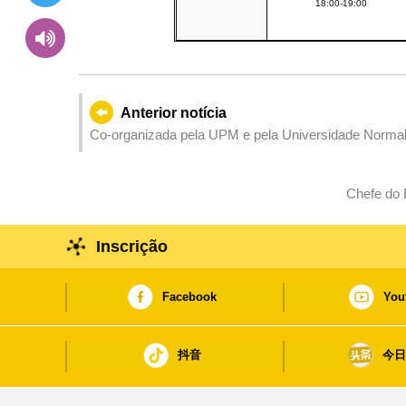
18:00-19:00
Anterior notícia
Co-organizada pela UPM e pela Universidade Normal 
para Professores teve resultados frutíferos
Chefe do 
Inscrição
Facebook
You
抖音
今