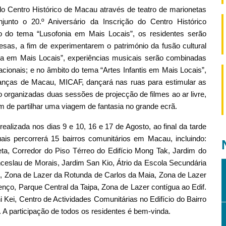
o Centro Histórico de Macau através de teatro de marionetas
nto o 20.º Aniversário da Inscrição do Centro Histórico
o do tema “Lusofonia em Mais Locais”, os residentes serão
esas, a fim de experimentarem o património da fusão cultural
a em Mais Locais”, experiências musicais serão combinadas
ionais; e no âmbito do tema “Artes Infantis em Mais Locais”,
a em Mais Locais
rianças de Macau, MICAF, dançará nas ruas para estimular as
o organizadas duas sessões de projecção de filmes ao ar livre,
fim de partilhar uma viagem de fantasia no grande ecrã.
realizada nos dias 9 e 10, 16 e 17 de Agosto, ao final da tarde
is percorrerá 15 bairros comunitários em Macau, incluindo:
ta, Corredor do Piso Térreo do Edifício Mong Tak, Jardim do
eslau de Morais, Jardim San Kio, Átrio da Escola Secundária
an, Zona de Lazer da Rotunda de Carlos da Maia, Zona de Lazer
enço, Parque Central da Taipa, Zona de Lazer contígua ao Edif.
 Kei, Centro de Actividades Comunitárias no Edifício do Bairro
 A participação de todos os residentes é bem-vinda.