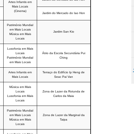
Artes Infantis em
Mais Locais
(Cinema)
Jardim do Mercado do Iao Hon
Património Mundial
em Mais Locais
Jardim San Kio
Música em Mais
Locais
Lusofonia em Mais
Locais
Átrio da Escola Secundária Pui
Património Mundial
Ching
em Mais Locais
Artes Infantis em
Terraço do Edifício Ip Heng de
Mais Locais
Seac Pai Van
Música em Mais
Locais
Zona de Lazer da Rotunda de
Lusofonia em Mais
Carlos da Maia
Locais
Património Mundial
em Mais Locais
Zona de Lazer da Marginal da
Música em Mais
Taipa
Locais