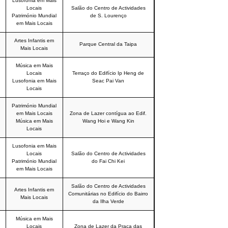
Lusofonia em Mais
Locais
Salão do Centro de Actividades
Património Mundial
de S. Lourenço
em Mais Locais
Artes Infantis em
Parque Central da Taipa
Mais Locais
Música em Mais
Locais
Terraço do Edifício Ip Heng de
Lusofonia em Mais
Seac Pai Van
Locais
Património Mundial
em Mais Locais
Zona de Lazer contígua ao Edif.
Música em Mais
Wang Hoi e Wang Kin
Locais
Lusofonia em Mais
Locais
Salão do Centro de Actividades
Património Mundial
do Fai Chi Kei
em Mais Locais
Salão do Centro de Actividades
Artes Infantis em
Comunitárias no Edifício do Bairro
Mais Locais
da Ilha Verde
Música em Mais
Locais
Zona de Lazer da Praça das