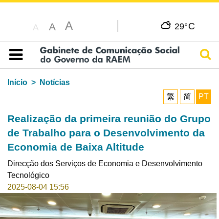
A
C
A
29°
A
Pesq
Índice
Início
Notícias
繁
简
PT
Realização da primeira reunião do Grupo
de Trabalho para o Desenvolvimento da
Economia de Baixa Altitude
Direcção dos Serviços de Economia e Desenvolvimento
Tecnológico
2025-08-04 15:56