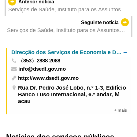
Anterior notícia
Serviços de Saúde, Instituto para os Assuntos
Municipais e Conselho Comunitário de Saúde
Seguinte notícia
realizam reunião conjunta para discutir
Serviços de Saúde, Instituto para os Assuntos
estratégias de prevenção e controle de doenças
Municipais e associações de trabalhadores não
transmitidas por mosquitos
residentes realizaram actividade de
Direcção dos Serviços de Economia e Desenvolvimento Tecnológico
sensibilização anti-mosquito para reforçar a
（853）2888 2088
prevenção e controlo da febre chikungunya e da
info@dsedt.gov.mo
febre de dengue e proteger em conjunto a saúde
comunitária
http://www.dsedt.gov.mo
Rua Dr. Pedro José Lobo, n.º 1-3, Edifício
Banco Luso Internacional, 6.º andar, Ｍ
acau
+ mais
Notícias dos serviços públicos