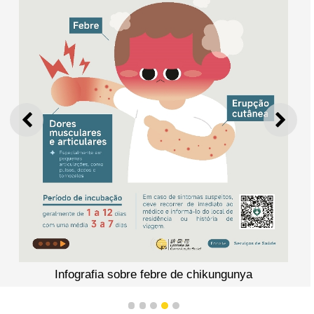
ANTERIOR
SEGU
Infografia sobre febre de chikungunya
1
2
3
4
5