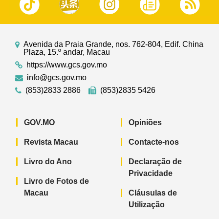
Avenida da Praia Grande, nos. 762-804, Edif. China
Plaza, 15.º andar, Macau
https://www.gcs.gov.mo
info@gcs.gov.mo
(853)2833 2886
(853)2835 5426
GOV.MO
Opiniões
Revista Macau
Contacte-nos
Livro do Ano
Declaração de
Privacidade
Livro de Fotos de
Macau
Cláusulas de
Utilização