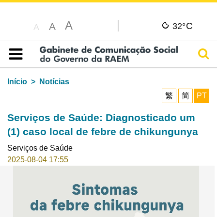
A
C
A
32°
A
Pesq
Índice
Início
Notícias
繁
简
PT
Serviços de Saúde: Diagnosticado um
(1) caso local de febre de chikungunya
Serviços de Saúde
2025-08-04 17:55