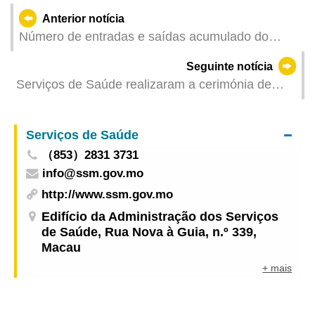
Anterior notícia
Número de entradas e saídas acumulado do
Posto Fronteiriço Qingmao ultrapassa cem
Seguinte notícia
milhões, a eficiência da passagem fronteiriça
Serviços de Saúde realizaram a cerimónia de
impulsiona a integração na Grande Baía
lançamento da acção conjunta de prevenção e
controlo da febre de Dengue e da febre
Serviços de Saúde
Chikungunya “Eliminação de água estagnada por
（853）2831 3731
todos os moradores” “Distribuição ao domicílio”
info@ssm.gov.mo
de informações de educação para a saúde, para
prevenir em conjunto as doenças transmitidas por
http://www.ssm.gov.mo
mosquitos
Edifício da Administração dos Serviços
de Saúde, Rua Nova à Guia, n.º 339,
Macau
+ mais