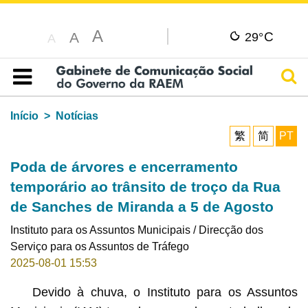
A
C
A
29°
A
Pesq
Índice
Início
Notícias
繁
简
PT
Poda de árvores e encerramento
temporário ao trânsito de troço da Rua
de Sanches de Miranda a 5 de Agosto
Instituto para os Assuntos Municipais / Direcção dos
Serviço para os Assuntos de Tráfego
2025-08-01 15:53
Devido à chuva, o Instituto para os Assuntos