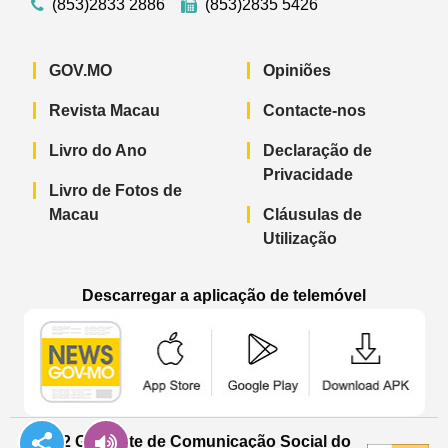
(853)2833 2886
(853)2835 5426
GOV.MO
Opiniões
Revista Macau
Contacte-nos
Livro do Ano
Declaração de
Privacidade
Livro de Fotos de
Macau
Cláusulas de
Utilização
Descarregar a aplicação de telemóvel
Aplicação de telemóvel “Notícias do G
Aplicação de telemóvel “
Aplicação 
© 2022 Gabinete de Comunicação Social do