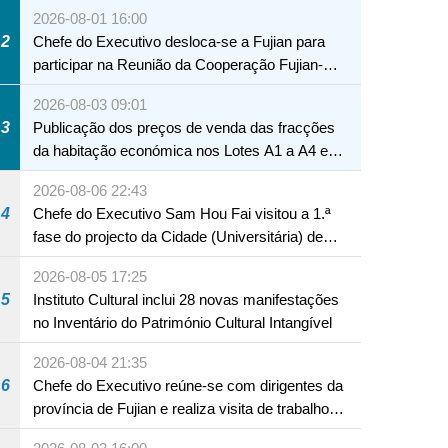
2026-08-01 16:00
2
Chefe do Executivo desloca-se a Fujian para
participar na Reunião da Cooperação Fujian-
Macau
2026-08-03 09:01
3
Publicação dos preços de venda das fracções
da habitação económica nos Lotes A1 a A4 e
A12 da Zona A dos Novos Aterros
2026-08-06 22:43
4
Chefe do Executivo Sam Hou Fai visitou a 1.ª
fase do projecto da Cidade (Universitária) de
Educação Internacional de Macau e Hengqin
2026-08-05 17:25
5
Instituto Cultural inclui 28 novas manifestações
no Inventário do Património Cultural Intangível
2026-08-04 21:35
6
Chefe do Executivo reúne-se com dirigentes da
província de Fujian e realiza visita de trabalho
em Fuzhou