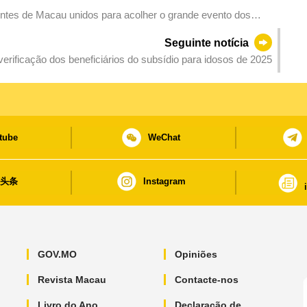
entes de Macau unidos para acolher o grande evento dos
Seguinte notícia
 verificação dos beneficiários do subsídio para idosos de 2025
tube
WeChat
日头条
Instagram
GOV.MO
Opiniões
Revista Macau
Contacte-nos
Livro do Ano
Declaração de