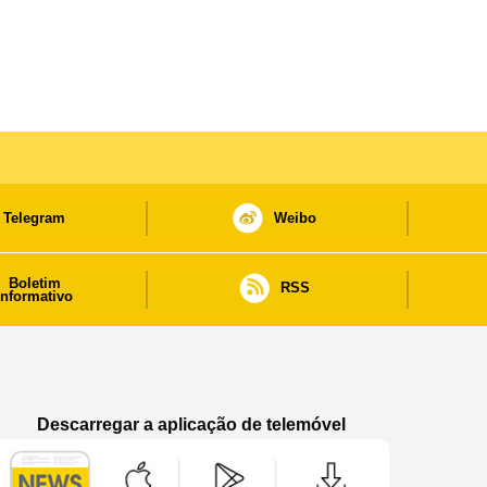
Telegram
Weibo
Boletim
RSS
informativo
Descarregar a aplicação de telemóvel
Aplicação de telemóvel “Notícias do Governo
Aplicação de telemóvel “Notícia
Aplicação de telem