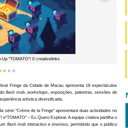
riativos para Todos
1
2
3
4
Festival Fringe da Cidade de Macau apresenta 18 espectáculos
indo
flash mob
,
workshops
, exposições, palestras, sessões de
periência artística diversificada.
da série “Crème de la Fringe” apresentará duas actividades no
e“TOMATO” – Eu Quero Explorar. A equipa criativa partilha o
e um
flash mob
interactivo e imersivo, permitindo que o público