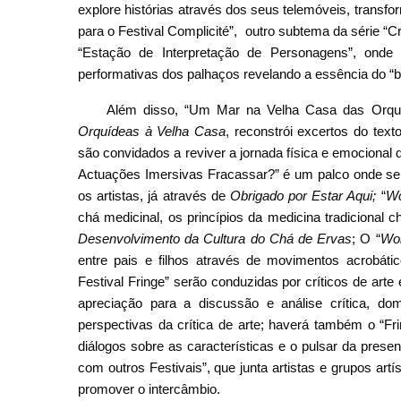
explore histórias através dos seus telemóveis, transf
para o Festival Complicité”, outro subtema da série “C
“Estação de Interpretação de Personagens”, onde 
performativas dos palhaços revelando a essência do “br
Além disso, “Um Mar na Velha Casa das Orquíd
Orquídeas à Velha Casa
, reconstrói excertos do text
são convidados a reviver a jornada física e emocional
Actuações Imersivas Fracassar?” é um palco onde se 
os artistas, já através de
Obrigado por Estar Aqu
i;
“
Wo
chá medicinal, os princípios da medicina tradicional c
Desenvolvimento da Cultura do Chá de E
rv
as
; O “
Wo
entre pais e filhos através de movimentos acrobáti
Festival Fringe” serão conduzidas por críticos de art
apreciação para a discussão e análise crítica, d
perspectivas da crítica de arte; haverá também o “Fr
diálogos sobre as características e o pulsar da presen
com outros Festivais”, que junta artistas e grupos art
promover o intercâmbio.