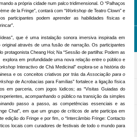
ormando a própria cidade num palco tridimensional. O “Palhaços
rème de la Fringe”, contará com “
Workshop
de Teatro Clown”
e
os participantes podem aprender as habilidades físicas e
incar”.
eas”, que é uma instalação sonora imersiva inspirada em
o original através de uma fusão de narração. Os participantes
 do protagonista Cheang Hoi; Na “Sessão de partilha: Podem as
explora em profundidade uma nova relação entre o público e
rkshop
Interactivo de Chá Medicinal” explora-se a história do
hinesa e os conceitos criativos por trás da
Associação para o
rkshop
de Acrobacias para Famílias” fortalece a ligação física
cos em parceria, com jogos lúdicos; as “Visitas Guiadas do
e experientes, acompanhando o público na transição da simples
ominando passo a passo, as competências essenciais e as
inge Chat”, em que um grupo de críticos de arte participa em
te edição do Fringe e por fim, o “Intercâmbio Fringe: Contacto
ísticos locais com curadores de festivais de todo o mundo para