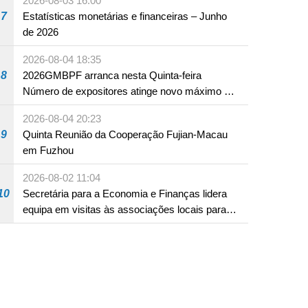
2026-08-03 16:00
7
Estatísticas monetárias e financeiras – Junho
de 2026
2026-08-04 18:35
8
2026GMBPF arranca nesta Quinta-feira
Número de expositores atinge novo máximo em
18 anos
2026-08-04 20:23
9
Quinta Reunião da Cooperação Fujian-Macau
em Fuzhou
2026-08-02 11:04
10
Secretária para a Economia e Finanças lidera
equipa em visitas às associações locais para
consolidar consensos e promover os trabalhos
nas áreas económica e social