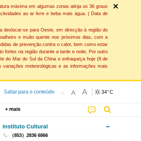
ratura máxima em algumas zonas atinja os 36 graus
tividades ao ar livre e beba mais água. ( Data de
a deslocar-se para Oeste, em direcção à região do
 soalheiro e muito quente nos próximos dias, com a
edidas de prevenção contra o calor, bem como estar
fortes na região durante a tarde e noite. Por outro
rte do Mar do Sul da China e enfraqueça hoje (8 de
s variações meteorológicas e as informações mais
A
A
Saltar para o conteúdo
34°
C
A
+ mais
Instituto Cultural
（853）2836 6866