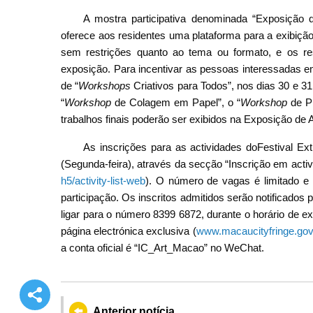
A mostra participativa denominada “Exposição d
oferece aos residentes uma plataforma para a exibição
sem restrições quanto ao tema ou formato, e os re
exposição. Para incentivar as pessoas interessadas em
de “
Workshops
Criativos para Todos”, nos dias 30 e 31
“
Workshop
de Colagem em Papel”, o “
Workshop
de Pi
trabalhos finais poderão ser exibidos na Exposição de 
As inscrições para as actividades doFestival Ext
(Segunda-feira), através da secção “Inscrição em act
h5/activity-list-web
). O número de vagas é limitado 
participação. Os inscritos admitidos serão notificados
ligar para o número 8399 6872, durante o horário de ex
página electrónica exclusiva (
www.macaucityfringe.go
a conta oficial é “IC_Art_Macao” no WeChat.
Anterior notícia