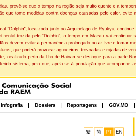
dias, prevê-se que o tempo na região seja muito quente e a tempe
ão que tome medidas contra doenças causadas pelo calor, evite ac
 “Dolphin”, localizada junto ao Arquipélago de Ryukyu, continue 
ntinental trazida pelo “Dolphin”, o tempo em Macau vai continuar
dãos devem evitar a permanência prolongada ao ar livre e tomar m
ras, que poderá provocar aguaceiros, trovoadas e rajadas de vento 
e, localizada perto da Ilha de Hainan se desloque para a parte No
ferido sistema, pelo que, apela-se à população que acompanhe a
Infografia
Dossiers
Reportagens
GOV.MO
繁
简
PT
EN