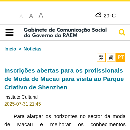
A
C
A
29°
A
Pesq
Índice
Início
Notícias
繁
简
PT
Inscrições abertas para os profissionais
de Moda de Macau para visita ao Parque
Criativo de Shenzhen
Instituto Cultural
2025-07-31 21:45
Para alargar os horizontes no sector da moda
de Macau e melhorar os conhecimentos