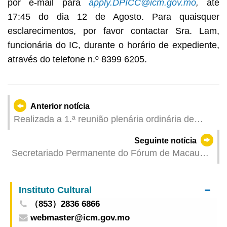
por e-mail para
apply.DPICC@icm.gov.mo
,
até
17:45 do dia 12 de Agosto. Para quaisquer
esclarecimentos, por favor contactar Sra. Lam,
funcionária do IC, durante o horário de expediente,
através do telefone n.º 8399 6205.
Anterior notícia
Realizada a 1.ª reunião plenária ordinária de
2025 da Comissão de Desenvolvimento de
Seguinte notícia
Quadros Qualificados
Secretariado Permanente do Fórum de Macau
realizou uma visita institucional à Guiné
Equatorial e participou no Encontro de
Instituto Cultural
Empresários para a Cooperação Económica e
（853）2836 6866
Comercial entre a China e os Países de Língua
webmaster@icm.gov.mo
Portuguesa