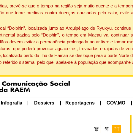
dias, prevê-se que o tempo na região seja muito quente e a tempe
ão que tome medidas contra doenças causadas pelo calor, evite ac
 “Dolphin”, localizada junto ao Arquipélago de Ryukyu, continue 
ntinental trazida pelo “Dolphin”, o tempo em Macau vai continuar
dãos devem evitar a permanência prolongada ao ar livre e tomar m
ras, que poderá provocar aguaceiros, trovoadas e rajadas de vento 
, localizada perto da Ilha de Hainan se desloque para a parte Norte
o referido sistema, pelo que, apela-se à população que acompanhe
Infografia
Dossiers
Reportagens
GOV.MO
繁
简
PT