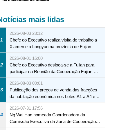
Notícias mais lidas
2026-08-03 23:12
1
Chefe do Executivo realiza visita de trabalho a
Xiamen e a Longyan na província de Fujian
2026-08-01 16:00
2
Chefe do Executivo desloca-se a Fujian para
participar na Reunião da Cooperação Fujian-
Macau
2026-08-03 09:01
3
Publicação dos preços de venda das fracções
da habitação económica nos Lotes A1 a A4 e
A12 da Zona A dos Novos Aterros
2026-07-31 17:56
4
Ng Wai Han nomeada Coordenadora da
Comissão Executiva da Zona de Cooperação
Aprofundada entre Guangdong e Macau em