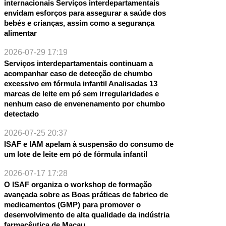
internacionais Serviços interdepartamentais
NTE
envidam esforços para assegurar a saúde dos
bebés e crianças, assim como a segurança
alimentar
2026-07-29 17:19
Serviços interdepartamentais continuam a
acompanhar caso de detecção de chumbo
excessivo em fórmula infantil Analisadas 13
marcas de leite em pó sem irregularidades e
nenhum caso de envenenamento por chumbo
detectado
2026-07-25 20:37
ISAF e IAM apelam à suspensão do consumo de
um lote de leite em pó de fórmula infantil
2026-07-17 17:28
O ISAF organiza o workshop de formação
avançada sobre as Boas práticas de fabrico de
medicamentos (GMP) para promover o
desenvolvimento de alta qualidade da indústria
farmacêutica de Macau