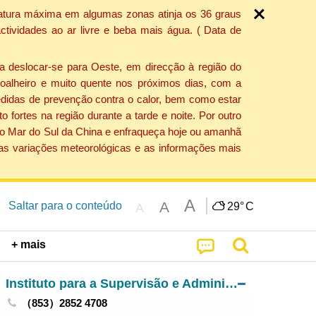
ratura máxima em algumas zonas atinja os 36 graus
tividades ao ar livre e beba mais água. ( Data de
a deslocar-se para Oeste, em direcção à região do
 soalheiro e muito quente nos próximos dias, com a
edidas de prevenção contra o calor, bem como estar
fortes na região durante a tarde e noite. Por outro
 do Mar do Sul da China e enfraqueça hoje ou amanhã
 as variações meteorológicas e as informações mais
A
A
Saltar para o conteúdo
29°
C
A
+ mais
Instituto para a Supervisão e Administração Farmacêutica
（853）2852 4708