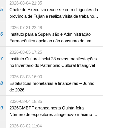
2026-08-04 21:35
Hengqin
5
Chefe do Executivo reúne-se com dirigentes da
província de Fujian e realiza visita de trabalho
em Fuzhou
2026-07-31 22:49
6
Instituto para a Supervisão e Administração
Farmacêutica apela ao não consumo de um
produto com substâncias medicamentosas
2026-08-05 17:25
ocidentais
7
Instituto Cultural inclui 28 novas manifestações
no Inventário do Património Cultural Intangível
2026-08-03 16:00
8
Estatísticas monetárias e financeiras – Junho
de 2026
2026-08-04 18:35
9
2026GMBPF arranca nesta Quinta-feira
Número de expositores atinge novo máximo em
18 anos
2026-08-02 11:04