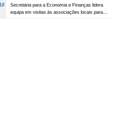
10
Secretária para a Economia e Finanças lidera
equipa em visitas às associações locais para
consolidar consensos e promover os trabalhos
nas áreas económica e social