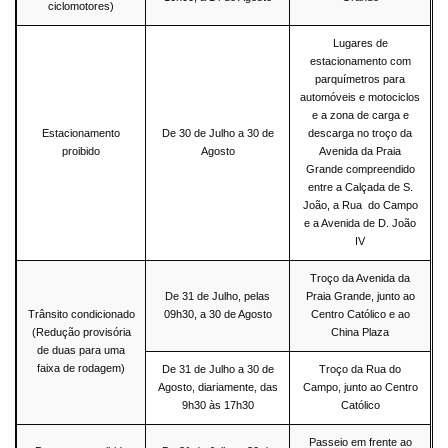
ciclomotores)
Lugares de
estacionamento com
parquímetros para
automóveis e motociclos
e a zona de carga e
Estacionamento
De 30 de Julho a 30 de
descarga no troço da
proibido
Agosto
Avenida da Praia
Grande compreendido
entre a Calçada de S.
João, a Rua do Campo
e a Avenida de D. João
IV
Troço da Avenida da
De 31 de Julho, pelas
Praia Grande, junto ao
Trânsito condicionado
09h30, a 30 de Agosto
Centro Católico e ao
(Redução provisória
China Plaza
de duas para uma
faixa de rodagem)
De 31 de Julho a 30 de
Troço da Rua do
Agosto, diariamente, das
Campo, junto ao Centro
9h30 às 17h30
Católico
Passeio em frente ao