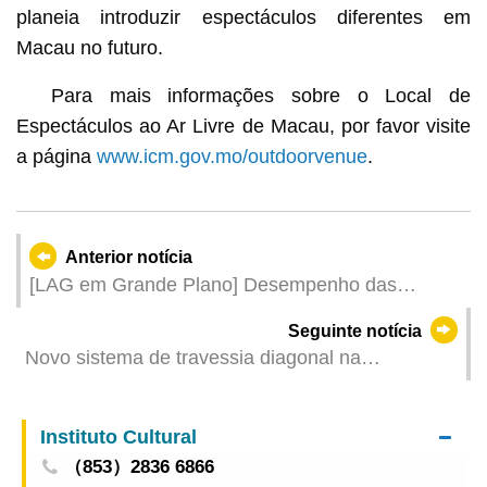
planeia introduzir espectáculos diferentes em
Macau no futuro.
Para mais informações sobre o Local de
Espectáculos ao Ar Livre de Macau, por favor visite
a página
www.icm.gov.mo/outdoorvenue
.
Anterior notícia
[LAG em Grande Plano] Desempenho das
vantagens de Macau como “Um Centro” e
Seguinte notícia
diversificação do “turismo +” para atrair visitantes
Novo sistema de travessia diagonal na
evidencia resultados
intersecção entre a Rua Direita do Hipódromo e a
Avenida do Hipódromo entra em funcionamento
Instituto Cultural
hoje (dia 26)
（853）2836 6866