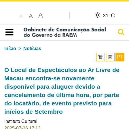
A
C
A
31°
A
Pesq
Índice
Início
Notícias
繁
简
PT
O Local de Espectáculos ao Ar Livre de
Macau encontra-se novamente
disponível para aluguer devido a
cancelamento de última hora, por parte
do locatário, de evento previsto para
inícios de Setembro
Instituto Cultural
2025-07-26 17:13