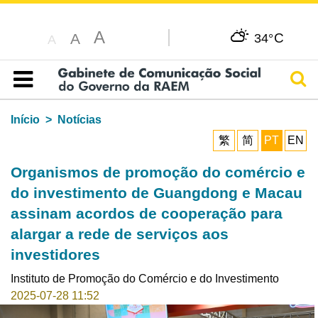
A
C
A
34°
A
Pesq
Índice
Início
Notícias
繁
简
PT
EN
Organismos de promoção do comércio e
do investimento de Guangdong e Macau
assinam acordos de cooperação para
alargar a rede de serviços aos
investidores
Instituto de Promoção do Comércio e do Investimento
2025-07-28 11:52