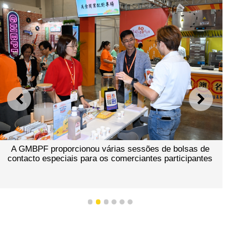
ANTERIOR
SEGU
A GMBPF proporcionou várias sessões de bolsas de
contacto especiais para os comerciantes participantes
1
2
3
4
5
6