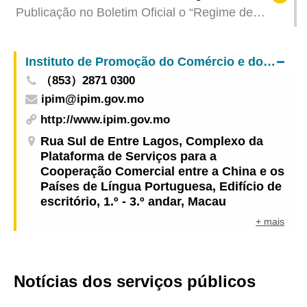
jovens de Shandong e Macau em inovação e
Publicação no Boletim Oficial o “Regime de
empreendedorismo
supervisão e administração de dispositivos
médicos” que entrará em vigor no dia 1 de Julho
Instituto de Promoção do Comércio e do Investimento
do próximo ano
（853）2871 0300
ipim@ipim.gov.mo
http://www.ipim.gov.mo
Rua Sul de Entre Lagos, Complexo da
Plataforma de Serviços para a
Cooperação Comercial entre a China e os
Países de Língua Portuguesa, Edifício de
escritório, 1.º - 3.º andar, Macau
+ mais
Notícias dos serviços públicos