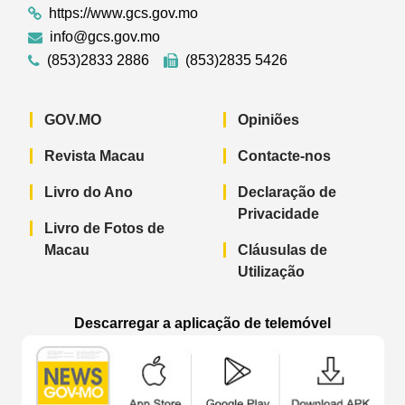
https://www.gcs.gov.mo
info@gcs.gov.mo
(853)2833 2886
(853)2835 5426
GOV.MO
Opiniões
Revista Macau
Contacte-nos
Livro do Ano
Declaração de
Privacidade
Livro de Fotos de
Macau
Cláusulas de
Utilização
Descarregar a aplicação de telemóvel
Aplicação de telemóvel “Notícias do G
Aplicação de telemóvel “
Aplicação 