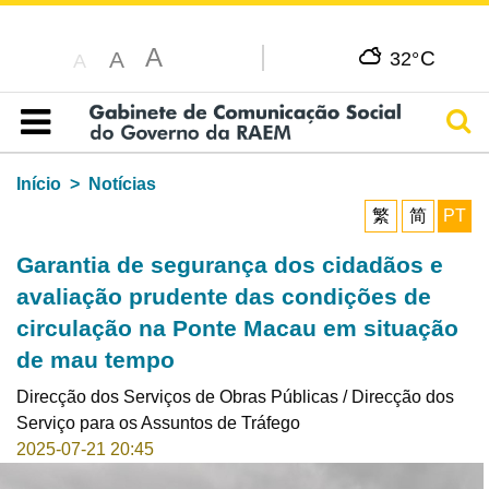
A
C
A
32°
A
Pesq
Índice
Início
Notícias
繁
简
PT
Garantia de segurança dos cidadãos e
avaliação prudente das condições de
circulação na Ponte Macau em situação
de mau tempo
Direcção dos Serviços de Obras Públicas / Direcção dos
Serviço para os Assuntos de Tráfego
2025-07-21 20:45