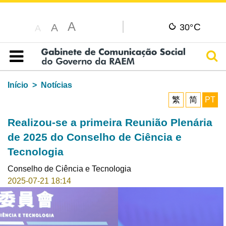
A
C
A
30°
A
Pesq
Índice
Início
Notícias
繁
简
PT
Realizou-se a primeira Reunião Plenária
de 2025 do Conselho de Ciência e
Tecnologia
Conselho de Ciência e Tecnologia
2025-07-21 18:14