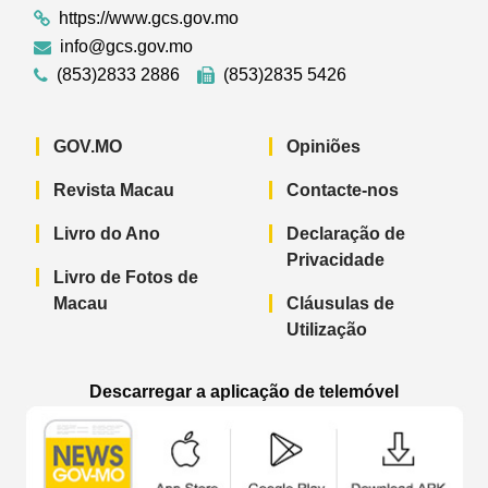
https://www.gcs.gov.mo
info@gcs.gov.mo
(853)2833 2886
(853)2835 5426
GOV.MO
Opiniões
Revista Macau
Contacte-nos
Livro do Ano
Declaração de
Privacidade
Livro de Fotos de
Macau
Cláusulas de
Utilização
Descarregar a aplicação de telemóvel
Aplicação de telemóvel “Notícias do G
Aplicação de telemóvel “
Aplicação 