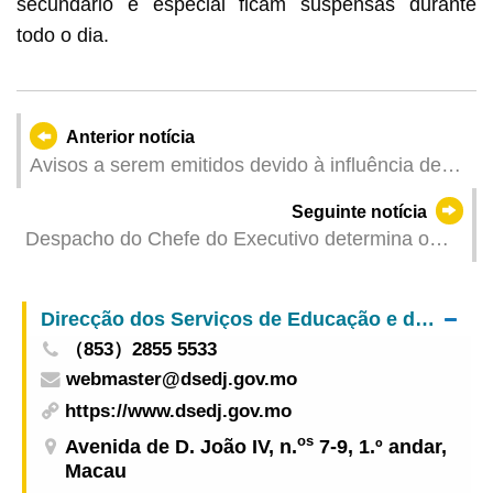
secundário e especial ficam suspensas durante
todo o dia.
Anterior notícia
Avisos a serem emitidos devido à influência de
"Wipha" (Actualizado: 2025-07-20 06:00)
Seguinte notícia
Despacho do Chefe do Executivo determina o
encerramento dos três postos fronteiriços de
migração que ligam RAEM e Zhuhai a partir das
Direcção dos Serviços de Educação e de Desenvolvimento da Juventude
06h00 do dia 20 de Julho
（853）2855 5533
webmaster@dsedj.gov.mo
https://www.dsedj.gov.mo
os
Avenida de D. João IV, n.
7-9, 1.º andar,
Macau