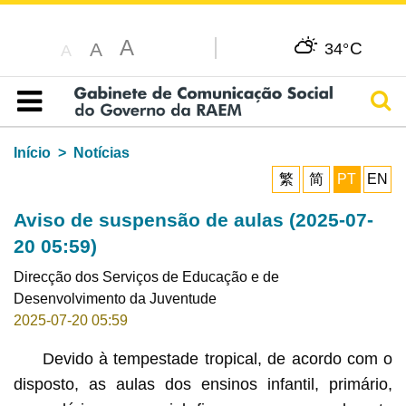
A
C
A
34°
A
Pesq
Índice
Início
Notícias
繁
简
PT
EN
Aviso de suspensão de aulas (2025-07-
20 05:59)
Direcção dos Serviços de Educação e de
Desenvolvimento da Juventude
2025-07-20 05:59
Devido à tempestade tropical, de acordo com o
disposto, as aulas dos ensinos infantil, primário,