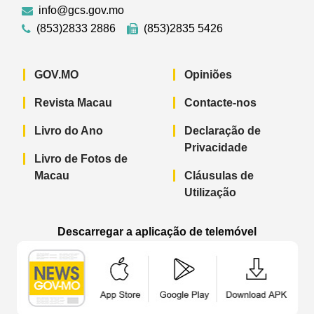
info@gcs.gov.mo
(853)2833 2886
(853)2835 5426
GOV.MO
Opiniões
Revista Macau
Contacte-nos
Livro do Ano
Declaração de
Privacidade
Livro de Fotos de
Macau
Cláusulas de
Utilização
Descarregar a aplicação de telemóvel
Aplicação de telemóvel “Notícias do G
Aplicação de telemóvel “
Aplicação 