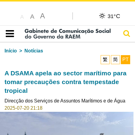
A
C
A
31°
A
Pesq
Índice
Início
Notícias
繁
简
PT
A DSAMA apela ao sector marítimo para
tomar precauções contra tempestade
tropical
Direcção dos Serviços de Assuntos Marítimos e de Água
2025-07-20 21:18