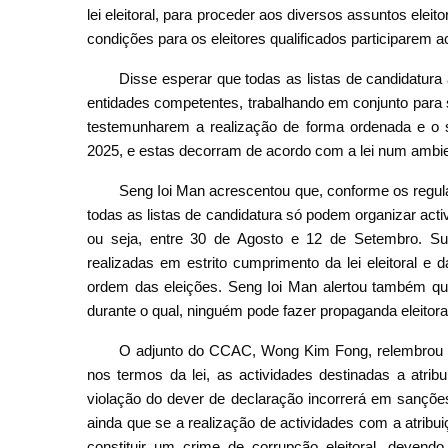
lei eleitoral, para proceder aos diversos assuntos elei
condições para os eleitores qualificados participarem 
Disse esperar que todas as listas de candidatu
entidades competentes, trabalhando em conjunto para s
testemunharem a realização de forma ordenada e o s
2025, e estas decorram de acordo com a lei num ambient
Seng Ioi Man acrescentou que, conforme os regulam
todas as listas de candidatura só podem organizar act
ou seja, entre 30 de Agosto e 12 de Setembro. S
realizadas em estrito cumprimento da lei eleitoral e
ordem das eleições. Seng Ioi Man alertou também que
durante o qual, ninguém pode fazer propaganda eleitoral
O adjunto do CCAC, Wong Kim Fong, relembrou a
nos termos da lei, as actividades destinadas a atrib
violação do dever de declaração incorrerá em sanções,
ainda que se a realização de actividades com a atribui
constituir um crime de corrupção eleitoral, devend