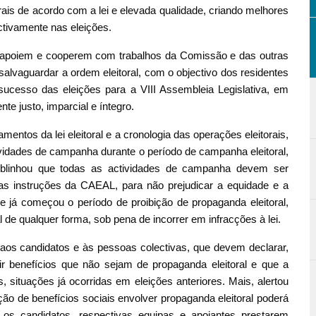
torais de acordo com a lei e elevada qualidade, criando melhores
activamente nas eleições.
ra apoiem e cooperem com trabalhos da Comissão e das outras
alvaguardar a ordem eleitoral, com o objectivo dos residentes
ucesso das eleições para a VIII Assembleia Legislativa, em
e justo, imparcial e íntegro.
entos da lei eleitoral e a cronologia das operações eleitorais,
ividades de campanha durante o período de campanha eleitoral,
ublinhou que todas as actividades de campanha devem ser
 das instruções da CAEAL, para não prejudicar a equidade e a
 já começou o período de proibição de propaganda eleitoral,
 de qualquer forma, sob pena de incorrer em infracções à lei.
os candidatos e às pessoas colectivas, que devem declarar,
uir benefícios que não sejam de propaganda eleitoral e que a
 situações já ocorridas em eleições anteriores. Mais, alertou
ção de benefícios sociais envolver propaganda eleitoral poderá
o os candidatos, respectivas equipas e apoiantes prestarem