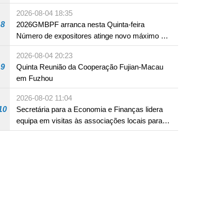
2026-08-04 18:35
8
2026GMBPF arranca nesta Quinta-feira
Número de expositores atinge novo máximo em
18 anos
2026-08-04 20:23
9
Quinta Reunião da Cooperação Fujian-Macau
em Fuzhou
2026-08-02 11:04
10
Secretária para a Economia e Finanças lidera
equipa em visitas às associações locais para
consolidar consensos e promover os trabalhos
nas áreas económica e social