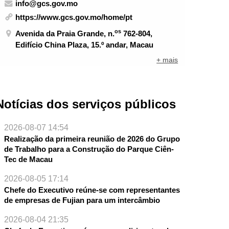
info@gcs.gov.mo
https://www.gcs.gov.mo/home/pt
os
Avenida da Praia Grande, n.
762-804,
Edifício China Plaza, 15.º andar, Macau
+ mais
Notícias dos serviços públicos
2026-08-07 14:54
Realização da primeira reunião de 2026 do Grupo
de Trabalho para a Construção do Parque Ciên-
Tec de Macau
2026-08-05 17:14
Chefe do Executivo reúne-se com representantes
de empresas de Fujian para um intercâmbio
NTE
2026-08-04 21:35