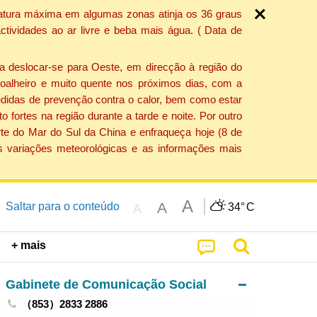
ratura máxima em algumas zonas atinja os 36 graus
tividades ao ar livre e beba mais água. ( Data de
a deslocar-se para Oeste, em direcção à região do
 soalheiro e muito quente nos próximos dias, com a
edidas de prevenção contra o calor, bem como estar
fortes na região durante a tarde e noite. Por outro
rte do Mar do Sul da China e enfraqueça hoje (8 de
s variações meteorológicas e as informações mais
A
A
Saltar para o conteúdo
34°
C
A
+ mais
Gabinete de Comunicação Social
（853）2833 2886