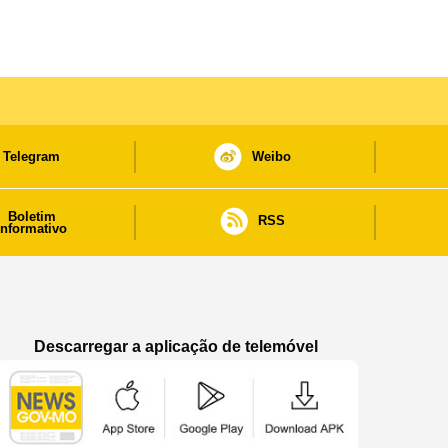
Telegram
Weibo
Boletim
RSS
informativo
Descarregar a aplicação de telemóvel
Aplicação de telemóvel “Notícias do Governo
Aplicação de telemóvel “Notícia
Aplicação de telem