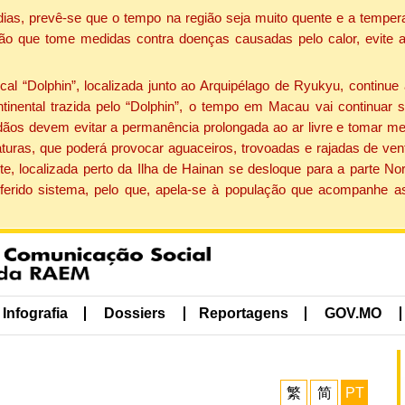
dias, prevê-se que o tempo na região seja muito quente e a tempe
ão que tome medidas contra doenças causadas pelo calor, evite ac
 “Dolphin”, localizada junto ao Arquipélago de Ryukyu, continue 
ntinental trazida pelo “Dolphin”, o tempo em Macau vai continuar
dãos devem evitar a permanência prolongada ao ar livre e tomar m
ras, que poderá provocar aguaceiros, trovoadas e rajadas de vento 
e, localizada perto da Ilha de Hainan se desloque para a parte No
ferido sistema, pelo que, apela-se à população que acompanhe a
Infografia
Dossiers
Reportagens
GOV.MO
繁
简
PT