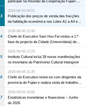
participar na Reunião da Cooperação Fujian-
Macau
2026-08-03 09:01
3
Publicação dos preços de venda das fracções
da habitação económica nos Lotes A1 a A4 e
A12 da Zona A dos Novos Aterros
2026-08-06 22:43
4
Chefe do Executivo Sam Hou Fai visitou a 1.ª
fase do projecto da Cidade (Universitária) de
Educação Internacional de Macau e Hengqin
2026-08-05 17:25
5
Instituto Cultural inclui 28 novas manifestações
no Inventário do Património Cultural Intangível
2026-08-04 21:35
6
Chefe do Executivo reúne-se com dirigentes da
província de Fujian e realiza visita de trabalho
em Fuzhou
2026-08-03 16:00
7
Estatísticas monetárias e financeiras – Junho
de 2026