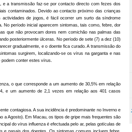
as, e a transmissão faz-se por contacto directo com fezes dos
riais contaminados. Devido ao contacto próximo das crianças
s actividades de jogos, é fácil ocorrer um surto da síndrome
No período inicial aparecem sintomas, tais como, febre, dor
elhas que não provocam dores nem comichão nas palmas das
do posteriormente úlceras. No período de sete (7) a dez (10)
arecer gradualmente, e o doente fica curado. A transmissão do
 sintomas surgirem, localizando-se os vírus na garganta e nas
 podem conter estes vírus.
luenza, o que corresponde a um aumento de 30,5% em relação
24, e um aumento de 2,1 vezes em relação aos 401 casos
ente contagiosa. A sua incidência é predominante no Inverno e
ho a Agosto). Em Macau, os tipos de gripe mais frequentes são
cipal do vírus influenza é efectuada pelo ar, pelas gotículas de
ais e nasais dos doentes. Os sintomas comuns incluem febre,