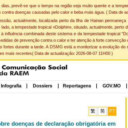
dias, prevê-se que o tempo na região seja muito quente e a temper
 contra doenças causadas pelo calor e beba mais água. ( Data de a
ão, actualmente, localizada perto da Ilha de Hainan permaneça 
lado, a tempestade tropical «Dolphin», situado, actualmente, perto 
à influência combinada deste sistema e da tempestade tropical “Do
edidas de prevenção contra o calor e ter atenção à forte convecçã
o fortes durante a tarde. A DSMG está a monitorizar a evolução do r
s mais recentes( Data de actualização: 2026-08-07 11H00 )
Infografia
Dossiers
Reportagens
GOV.MO
繁
简
PT
bre doenças de declaração obrigatória em