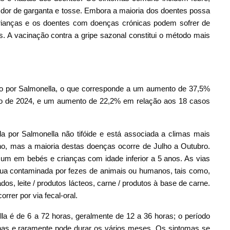
 dor de garganta e tosse. Embora a maioria dos doentes possa
crianças e os doentes com doenças crónicas podem sofrer de
. A vacinação contra a gripe sazonal constitui o método mais
ão por Salmonella, o que corresponde a um aumento de 37,5%
o de 2024, e um aumento de 22,2% em relação aos 18 casos
a por Salmonella não tifóide e está associada a climas mais
o, mas a maioria destas doenças ocorre de Julho a Outubro.
um em bebés e crianças com idade inferior a 5 anos. As vias
ua contaminada por fezes de animais ou humanos, tais como,
os, leite / produtos lácteos, carne / produtos à base de carne.
rer por via fecal-oral.
la é de 6 a 72 horas, geralmente de 12 a 36 horas; o período
anas e raramente pode durar os vários meses. Os sintomas se