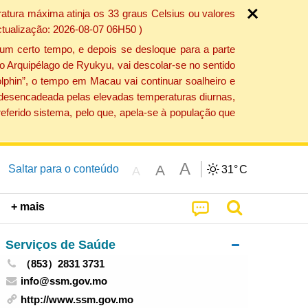
atura máxima atinja os 33 graus Celsius ou valores
ctualização: 2026-08-07 06H50 )
um certo tempo, e depois se desloque para a parte
do Arquipélago de Ryukyu, vai descolar-se no sentido
lphin”, o tempo em Macau vai continuar soalheiro e
o desencadeada pelas elevadas temperaturas diurnas,
eferido sistema, pelo que, apela-se à população que
A
A
Saltar para o conteúdo
31°
C
A
+ mais
Serviços de Saúde
（853）2831 3731
info@ssm.gov.mo
http://www.ssm.gov.mo