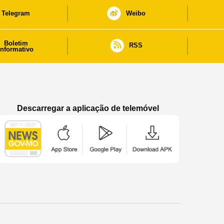
Telegram
Weibo
Boletim
RSS
informativo
Descarregar a aplicação de telemóvel
Aplicação de telemóvel “Notícias do Governo
Aplicação de telemóvel “Notícia
Aplicação de telem