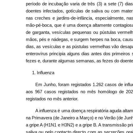
período de incubação varia de três (3) a sete (7) di
doentes infectados, gotículas de saliva ou com mate
nas creches e jardins-de-infância, especialmente, na
mão-pé-boca, que é uma doença altamente contagiosa. 
de garganta, vesículas pequenas ou pústulas verm
mãos, pés e nádegas, e surgem herpes na boca, causan
dias, as vesículas e as pústulas vermelhas vão desap
enterovírus principia alguns dias antes dos primeiros
fezes e, durante algumas semanas, as fezes do doente
Influenza
Em Junho, foram registados 1.262 casos de inf
aos 967 casos registados no mês homólogo de 20
registados no mês anterior.
A influenza é uma doença respiratória aguda altam
na Primavera (de Janeiro a Março) e no Verão (de Jun
a gripe A (H1N1 e H3N2) e a gripe B. A transmissão prin
saliva ou pelo contacto directo com as secreções or