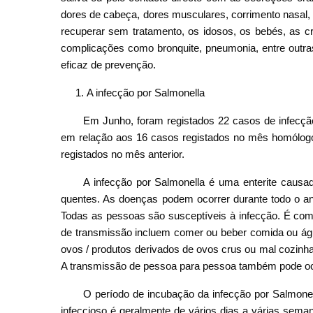
dores de cabeça, dores musculares, corrimento nasal,
recuperar sem tratamento, os idosos, os bebés, as 
complicações como bronquite, pneumonia, entre outras
eficaz de prevenção.
A infecção por Salmonella
Em Junho, foram registados 22 casos de infecç
em relação aos 16 casos registados no mês homólog
registados no mês anterior.
A infecção por Salmonella é uma enterite causad
quentes. As doenças podem ocorrer durante todo o an
Todas as pessoas são susceptíveis à infecção. É com
de transmissão incluem comer ou beber comida ou ág
ovos / produtos derivados de ovos crus ou mal cozinhad
A transmissão de pessoa para pessoa também pode ocor
O período de incubação da infecção por Salmonel
infeccioso é geralmente de vários dias a várias sem