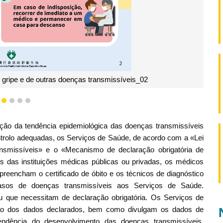
gripe e de outras doenças transmissíveis_02
1
2
3
4
5
ção da tendência epidemiológica das doenças transmissíveis
rolo adequadas, os Serviços de Saúde, de acordo com a «Lei
ansmissíveis» e o «Mecanismo de declaração obrigatória de
 das instituições médicas públicas ou privadas, os médicos
preencham o certificado de óbito e os técnicos de diagnóstico
 casos de doenças transmissíveis aos Serviços de Saúde.
 que necessitam de declaração obrigatória. Os Serviços de
ção dos dados declarados, bem como divulgam os dados de
tendência do desenvolvimento das doenças transmissíveis,