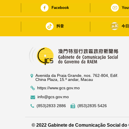
Facebook
You
抖音
今
Avenida da Praia Grande, nos. 762-804, Edif.
China Plaza, 15.º andar, Macau
https://www.gcs.gov.mo
info@gcs.gov.mo
(853)2833 2886
(853)2835 5426
© 2022 Gabinete de Comunicação Social d