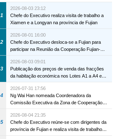
2026-08-03 23:12
1
Chefe do Executivo realiza visita de trabalho a
Xiamen e a Longyan na província de Fujian
2026-08-01 16:00
2
Chefe do Executivo desloca-se a Fujian para
participar na Reunião da Cooperação Fujian-
Macau
2026-08-03 09:01
3
Publicação dos preços de venda das fracções
da habitação económica nos Lotes A1 a A4 e
A12 da Zona A dos Novos Aterros
2026-07-31 17:56
4
Ng Wai Han nomeada Coordenadora da
Comissão Executiva da Zona de Cooperação
Aprofundada entre Guangdong e Macau em
2026-08-04 21:35
Hengqin
5
Chefe do Executivo reúne-se com dirigentes da
província de Fujian e realiza visita de trabalho
em Fuzhou