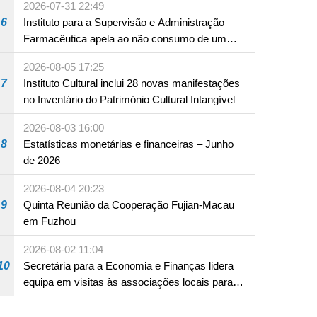
2026-07-31 22:49
6
Instituto para a Supervisão e Administração
Farmacêutica apela ao não consumo de um
produto com substâncias medicamentosas
2026-08-05 17:25
ocidentais
7
Instituto Cultural inclui 28 novas manifestações
no Inventário do Património Cultural Intangível
2026-08-03 16:00
8
Estatísticas monetárias e financeiras – Junho
de 2026
2026-08-04 20:23
9
Quinta Reunião da Cooperação Fujian-Macau
em Fuzhou
2026-08-02 11:04
10
Secretária para a Economia e Finanças lidera
equipa em visitas às associações locais para
consolidar consensos e promover os trabalhos
nas áreas económica e social