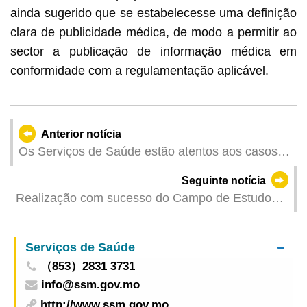
ainda sugerido que se estabelecesse uma definição
clara de publicidade médica, de modo a permitir ao
sector a publicação de informação médica em
conformidade com a regulamentação aplicável.
Anterior notícia
Os Serviços de Saúde estão atentos aos casos
de febre chikungunya registados na região
Seguinte notícia
vizinha e apelam aos residentes para reforçar a
Realização com sucesso do Campo de Estudo
prevenção da doença
“Um País, Dois Sistemas” de 2025 da UPM
Serviços de Saúde
（853）2831 3731
info@ssm.gov.mo
http://www.ssm.gov.mo