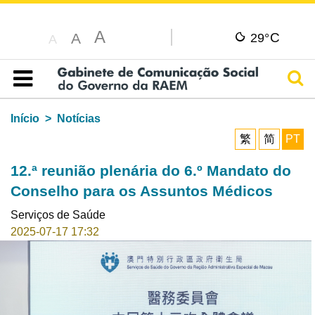
A
C
A
29°
A
Pesq
Índice
Início
Notícias
繁
简
PT
12.ª reunião plenária do 6.º Mandato do
Conselho para os Assuntos Médicos
Serviços de Saúde
2025-07-17 17:32