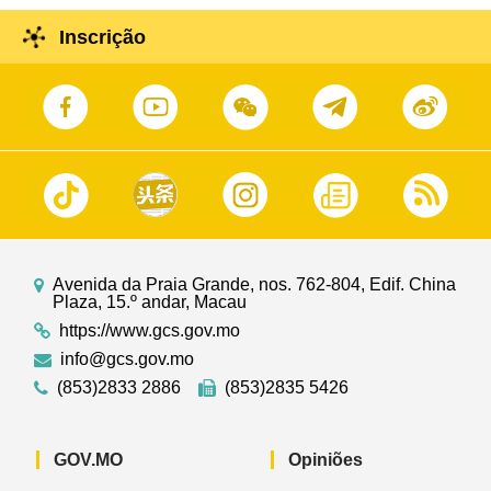
Inscrição
Avenida da Praia Grande, nos. 762-804, Edif. China
Plaza, 15.º andar, Macau
https://www.gcs.gov.mo
info@gcs.gov.mo
(853)2833 2886
(853)2835 5426
GOV.MO
Opiniões