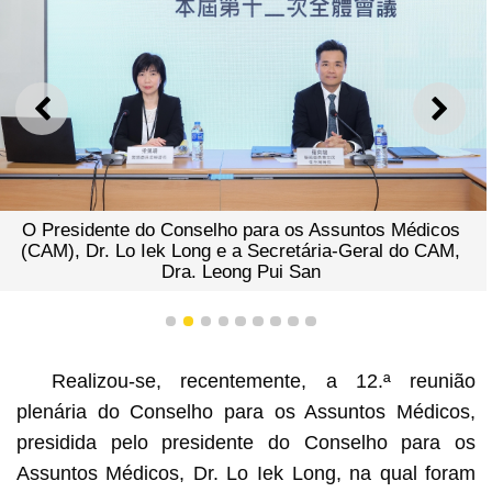
ANTERIOR
SEGU
O Presidente do Conselho para os Assuntos Médicos
(CAM), Dr. Lo Iek Long e a Secretária-Geral do CAM,
Dra. Leong Pui San
1
2
3
4
5
6
7
8
9
Realizou-se, recentemente, a 12.ª reunião
plenária do Conselho para os Assuntos Médicos,
presidida pelo presidente do Conselho para os
Assuntos Médicos, Dr. Lo Iek Long, na qual foram