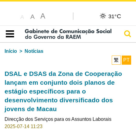
A
C
A
31°
A
Pesq
Índice
Início
Notícias
繁
PT
DSAL e DSAS da Zona de Cooperação
lançam em conjunto dois planos de
estágio específicos para o
desenvolvimento diversificado dos
jovens de Macau
Direcção dos Serviços para os Assuntos Laborais
2025-07-14 11:23