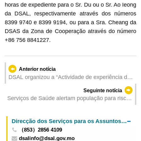
horas de expediente para o Sr. Du ou o Sr. Ao Ieong
da DSAL, respectivamente através dos números
8399 9740 e 8399 9194, ou para a Sra. Cheang da
DSAS da Zona de Cooperação através do número
+86 756 8841227.
Anterior notícia
DSAL organizou a “Actividade de experiência de
trabalho” e “Plano piloto de experiência no local
Seguinte notícia
de trabalho” para construir uma ligação com o
Serviços de Saúde alertam população para risco
local de trabalho e promover a integração mútua
de hipertermia devido às temperaturas elevadas
no emprego
Direcção dos Serviços para os Assuntos Laborais
（853）2856 4109
dsalinfo@dsal.gov.mo