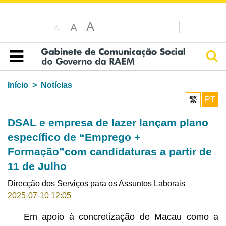
A
A
A
Pesq
Índice
Início
Notícias
繁
PT
DSAL e empresa de lazer lançam plano
específico de “Emprego +
Formação”com candidaturas a partir de
11 de Julho
Direcção dos Serviços para os Assuntos Laborais
2025-07-10 12:05
Em apoio à concretização de Macau como a