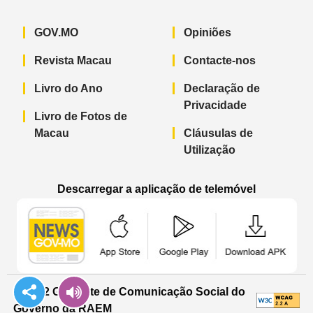
GOV.MO
Opiniões
Revista Macau
Contacte-nos
Livro do Ano
Declaração de
Privacidade
Livro de Fotos de
Macau
Cláusulas de
Utilização
Descarregar a aplicação de telemóvel
Aplicação de telemóvel “Notícias do G
Aplicação de telemóvel “
Aplicação 
© 2022 Gabinete de Comunicação Social do
Governo da RAEM