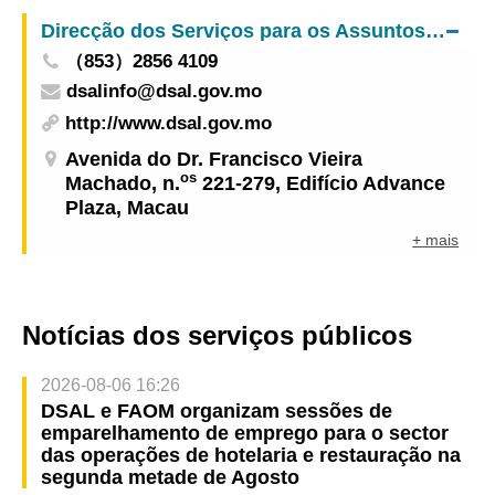
Centro de Serviços da RAEM na Areia Preta
Direcção dos Serviços para os Assuntos Laborais
retoma o funcionamento de 2ª à 6ªfeira
（853）2856 4109
dsalinfo@dsal.gov.mo
http://www.dsal.gov.mo
Avenida do Dr. Francisco Vieira
os
Machado, n.
221-279, Edifício Advance
Plaza, Macau
+ mais
Notícias dos serviços públicos
2026-08-06 16:26
DSAL e FAOM organizam sessões de
emparelhamento de emprego para o sector
das operações de hotelaria e restauração na
segunda metade de Agosto