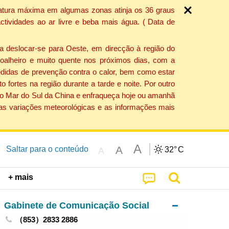
ratura máxima em algumas zonas atinja os 36 graus
tividades ao ar livre e beba mais água. ( Data de
a deslocar-se para Oeste, em direcção à região do
 soalheiro e muito quente nos próximos dias, com a
edidas de prevenção contra o calor, bem como estar
fortes na região durante a tarde e noite. Por outro
 do Mar do Sul da China e enfraqueça hoje ou amanhã
 as variações meteorológicas e as informações mais
A
A
Saltar para o conteúdo
32°
C
A
+ mais
Gabinete de Comunicação Social
（853）2833 2886