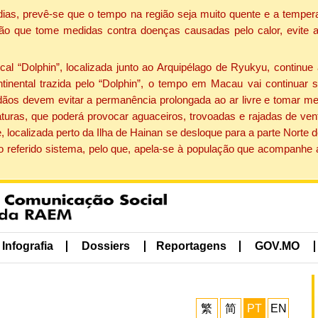
dias, prevê-se que o tempo na região seja muito quente e a tempe
ão que tome medidas contra doenças causadas pelo calor, evite ac
 “Dolphin”, localizada junto ao Arquipélago de Ryukyu, continue 
ntinental trazida pelo “Dolphin”, o tempo em Macau vai continuar
dãos devem evitar a permanência prolongada ao ar livre e tomar m
ras, que poderá provocar aguaceiros, trovoadas e rajadas de vento 
, localizada perto da Ilha de Hainan se desloque para a parte Norte
o referido sistema, pelo que, apela-se à população que acompanhe
Infografia
Dossiers
Reportagens
GOV.MO
繁
简
PT
EN