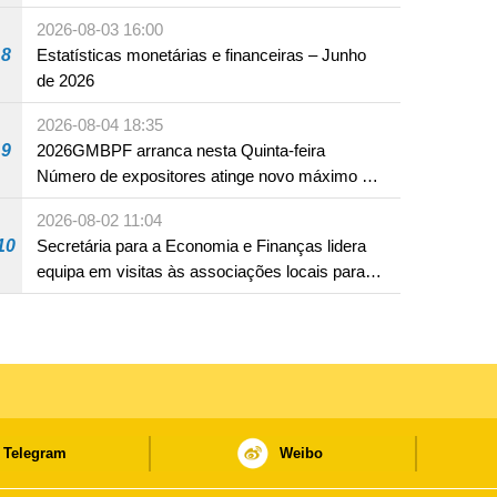
2026-08-03 16:00
8
Estatísticas monetárias e financeiras – Junho
de 2026
2026-08-04 18:35
9
2026GMBPF arranca nesta Quinta-feira
Número de expositores atinge novo máximo em
18 anos
2026-08-02 11:04
10
Secretária para a Economia e Finanças lidera
equipa em visitas às associações locais para
consolidar consensos e promover os trabalhos
nas áreas económica e social
Telegram
Weibo