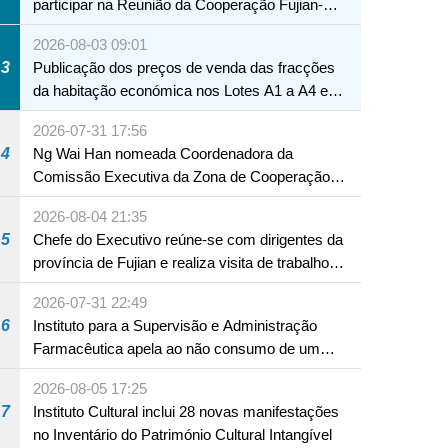
participar na Reunião da Cooperação Fujian-
Macau
2026-08-03 09:01
3
Publicação dos preços de venda das fracções
da habitação económica nos Lotes A1 a A4 e
A12 da Zona A dos Novos Aterros
2026-07-31 17:56
4
Ng Wai Han nomeada Coordenadora da
Comissão Executiva da Zona de Cooperação
Aprofundada entre Guangdong e Macau em
2026-08-04 21:35
Hengqin
5
Chefe do Executivo reúne-se com dirigentes da
província de Fujian e realiza visita de trabalho
em Fuzhou
2026-07-31 22:49
6
Instituto para a Supervisão e Administração
Farmacêutica apela ao não consumo de um
produto com substâncias medicamentosas
2026-08-05 17:25
ocidentais
7
Instituto Cultural inclui 28 novas manifestações
no Inventário do Património Cultural Intangível