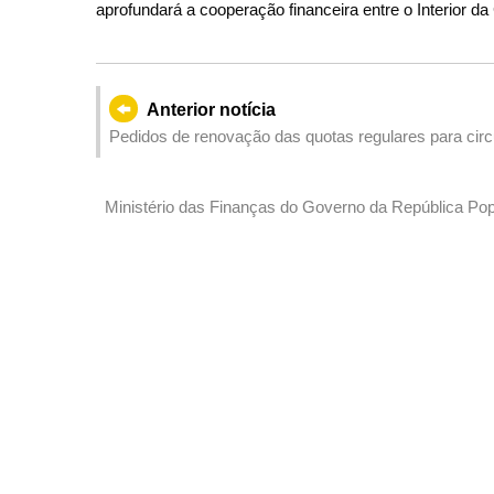
aprofundará a cooperação financeira entre o Interior d
Anterior notícia
Pedidos de renovação das quotas regulares para circ
Hong Kong de 2018 e 2019 aceites a partir de hoje
Ministério das Finanças do Governo da República Pop
Especial de Macau Anúncio Conjunto sobre a emissã
pelo Governo Central