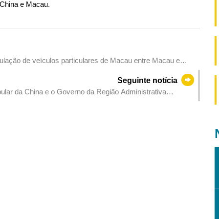
a China e Macau.
ulação de veículos particulares de Macau entre Macau e
Seguinte notícia
ular da China e o Governo da Região Administrativa
o de obrigações nacionais em Renminbi em Macau, emitido