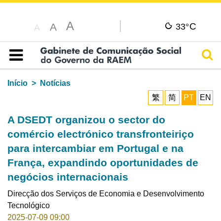
A
C
A
33°
A
Pesq
Índice
Início
Notícias
繁
简
PT
EN
A DSEDT organizou o sector do
comércio electrónico transfronteiriço
para intercambiar em Portugal e na
França, expandindo oportunidades de
negócios internacionais
Direcção dos Serviços de Economia e Desenvolvimento
Tecnológico
2025-07-09 09:00