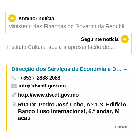
Anterior notícia
Ministério das Finanças do Governo da República
Popular da China e o Governo da Região
Seguinte notícia
Administrativa Especial de Macau Anúncio
Instituto Cultural apela à apresentação de
Conjunto sobre a emissão de obrigações
propostas de eventos para o Local de
nacionais em Renminbi em Macau, emitido pelo
Espectáculos ao Ar Livre de Macau
Governo Central
Direcção dos Serviços de Economia e Desenvolvimento Tecnológico
（853）2888 2088
info@dsedt.gov.mo
http://www.dsedt.gov.mo
Rua Dr. Pedro José Lobo, n.º 1-3, Edifício
Banco Luso Internacional, 6.º andar, Ｍ
acau
+ mais