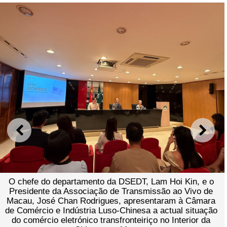
ANTERIOR
SEGU
EDT, Lam Hoi Kin, e o
ransmissão ao Vivo de
Realização de transmissão ao
apresentaram à Câmara
rastreamento de origem na ad
inesa a actual situação
nteiriço no Interior da