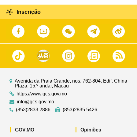
Inscrição
Avenida da Praia Grande, nos. 762-804, Edif. China
Plaza, 15.º andar, Macau
https://www.gcs.gov.mo
info@gcs.gov.mo
(853)2833 2886
(853)2835 5426
GOV.MO
Opiniões