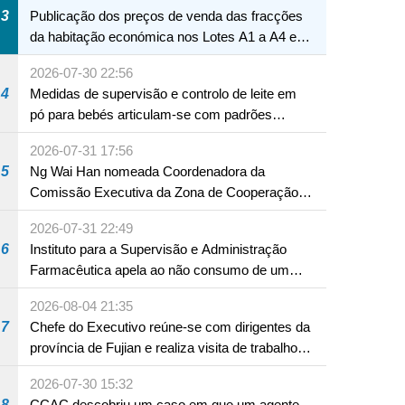
3
Publicação dos preços de venda das fracções
da habitação económica nos Lotes A1 a A4 e
A12 da Zona A dos Novos Aterros
2026-07-30 22:56
4
Medidas de supervisão e controlo de leite em
pó para bebés articulam-se com padrões
internacionais Serviços interdepartamentais
2026-07-31 17:56
envidam esforços para assegurar a saúde dos
5
Ng Wai Han nomeada Coordenadora da
bebés e crianças, assim como a segurança
Comissão Executiva da Zona de Cooperação
alimentar
Aprofundada entre Guangdong e Macau em
2026-07-31 22:49
Hengqin
6
Instituto para a Supervisão e Administração
Farmacêutica apela ao não consumo de um
produto com substâncias medicamentosas
2026-08-04 21:35
ocidentais
7
Chefe do Executivo reúne-se com dirigentes da
província de Fujian e realiza visita de trabalho
em Fuzhou
2026-07-30 15:32
8
CCAC descobriu um caso em que um agente