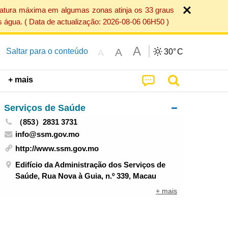
ratura máxima em algumas zonas atinja os 33 graus
 água. ( Data de actualização: 2026-08-06 06H50 )
A
A
Saltar para o conteúdo
30°
C
A
+ mais
Serviços de Saúde
（853）2831 3731
info@ssm.gov.mo
http://www.ssm.gov.mo
Edifício da Administração dos Serviços de
Saúde, Rua Nova à Guia, n.º 339, Macau
+ mais