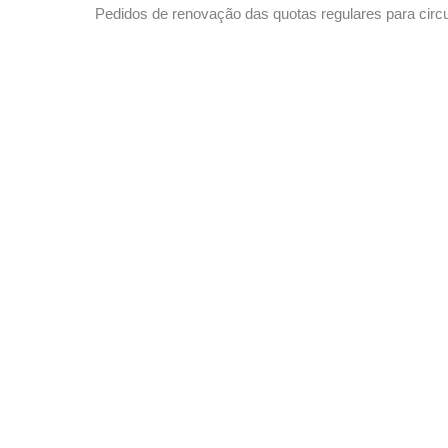
Pedidos de renovação das quotas regulares para circ
Hong Kong de 2018 e 2019 aceites a partir de hoje