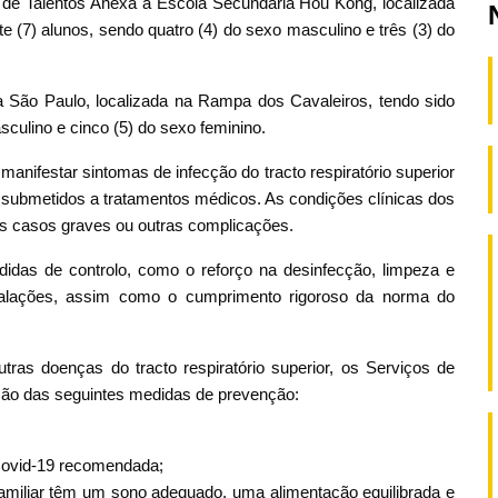
 de Talentos Anexa à Escola Secundária Hou Kong, localizada
e (7) alunos, sendo quatro (4) do sexo masculino e três (3) do
a São Paulo, localizada na Rampa dos Cavaleiros, tendo sido
sculino e cinco (5) do sexo feminino.
nifestar sintomas de infecção do tracto respiratório superior
do submetidos a tratamentos médicos. As condições clínicas dos
os casos graves ou outras complicações.
idas de controlo, como o reforço na desinfecção, limpeza e
stalações, assim como o cumprimento rigoroso da norma do
tras doenças do tracto respiratório superior, os Serviços de
ção das seguintes medidas de prevenção:
Covid-19 recomendada;
miliar têm um sono adequado, uma alimentação equilibrada e