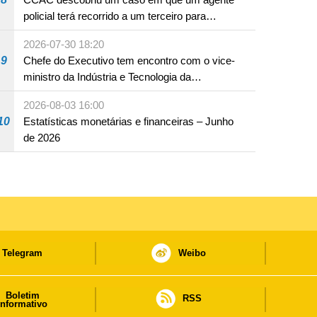
policial terá recorrido a um terceiro para
assumir por si a culpa na sequência de uma
2026-07-30 18:20
infracção rodoviária
9
Chefe do Executivo tem encontro com o vice-
ministro da Indústria e Tecnologia da
Informação
2026-08-03 16:00
10
Estatísticas monetárias e financeiras – Junho
de 2026
Telegram
Weibo
Boletim
RSS
informativo