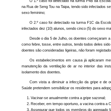
O 1.º caso foi detectado na turma P4B da Escola
na Rua de Seng Tou na Taipa, tendo sido infectados set
sexo feminino;
O 2.º caso foi detectado na turma F1C da Escol
infectados dez (10) alunos, sendo cinco (5) do sexo ma
Desde o dia 5 de Julho, os doentes começaram a ma
como febre, tosse, entre outros, tendo todos deles si
doentes são consideradas ligeiras, não foram registad
Os estabelecimentos em causa já aplicaram med
manutenção da ventilação de ar no interior das in
isolamento dos doentes.
Com vista a diminuir a infecção da gripe e de ou
Saúde pretendem sensibilizar os residentes para adop
Vacinar-se anualmente contra a gripe sazonal;
Receber, em tempo oportuno, a vacina contra a 
Assegurar que todos os membros do agregado fa