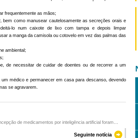
var frequentemente as mãos;
ssir, bem como manusear cautelosamente as secreções orais e
eitá-lo num caixote de lixo com tampa e depois limpar
 usar a manga da camisola ou cotovelo em vez das palmas das
ne ambiental;
s;
e, de necessitar de cuidar de doentes ou de recorrer a um
o a um médico e permanecer em casa para descanso, devendo
omas se agravarem.
epção de medicamentos por inteligência artificial foram
Communications
Seguinte notícia