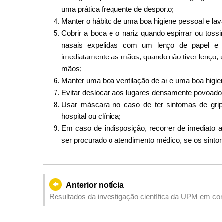
uma prática frequente de desporto;
Manter o hábito de uma boa higiene pessoal e la
Cobrir a boca e o nariz quando espirrar ou to
nasais expelidas com um lenço de papel e d
imediatamente as mãos; quando não tiver lenço,
mãos;
Manter uma boa ventilação de ar e uma boa higie
Evitar deslocar aos lugares densamente povoado
Usar máscara no caso de ter sintomas de grip
hospital ou clínica;
Em caso de indisposição, recorrer de imediat
ser procurado o atendimento médico, se os sint
Anterior notícia
Resultados da investigação científica da UPM em conc
publicados na revista internacional de topo Nature 