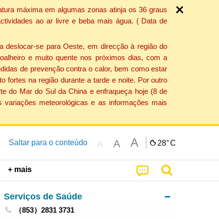
ratura máxima em algumas zonas atinja os 36 graus
tividades ao ar livre e beba mais água. ( Data de
a deslocar-se para Oeste, em direcção à região do
 soalheiro e muito quente nos próximos dias, com a
edidas de prevenção contra o calor, bem como estar
fortes na região durante a tarde e noite. Por outro
rte do Mar do Sul da China e enfraqueça hoje (8 de
s variações meteorológicas e as informações mais
A
A
Saltar para o conteúdo
28°
C
A
+ mais
Serviços de Saúde
（853）2831 3731