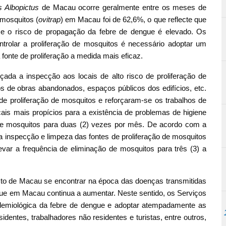
 Albopictus
de Macau ocorre geralmente entre os meses de
 mosquitos (
ovitrap
) em Macau foi de 62,6%, o que reflecte que
 o risco de propagação da febre de dengue é elevado. Os
trolar a proliferação de mosquitos é necessário adoptar um
fonte de proliferação a medida mais eficaz.
orçada a inspecção aos locais de alto risco de proliferação de
ros de obras abandonados, espaços públicos dos edifícios, etc.
de proliferação de mosquitos e reforçaram-se os trabalhos de
is mais propícios para a existência de problemas de higiene
e mosquitos para duas (2) vezes por mês. De acordo com a
 a inspecção e limpeza das fontes de proliferação de mosquitos
levar a frequência de eliminação de mosquitos para três (3) a
to de Macau se encontrar na época das doenças transmitidas
gue em Macau continua a aumentar. Neste sentido, os Serviços
idemiológica da febre de dengue e adoptar atempadamente as
dentes, trabalhadores não residentes e turistas, entre outros,