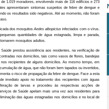
 de 1.019 moradores, envolvendo mais de 116 edifícios e 273
dentes apresentaram sintomas suspeitos de febre de dengue e
endo os resultados sido negativos. Até ao momento, não foram
caso.
picada dos mosquitos
Aedes albopictus
infectados com o vírus.
pequenas quantidades de água estagnada, limpa e parada,
 tornarem mosquitos adultos.
Saúde prestou assistência aos residentes, na verificação de
ntradas nos domicílios, tais como vasos de flores, bandejas
rvas nos recipientes de alguns domicílios. Ao mesmo tempo, em
acumulação de água, que não foram bem tapados ou invertidos,
umenta o risco de propagação da febre de dengue. Face a esta
de imediato apoio no tratamento dos recipientes com águas
iferação de larvas e procedeu às respectivas acções de
 Serviços de Saúde apelam mais uma vez aos residentes para
eliminação das águas estagnadas nos domicílios e no local de