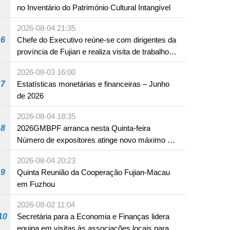
no Inventário do Património Cultural Intangível
2026-08-04 21:35
6
Chefe do Executivo reúne-se com dirigentes da
província de Fujian e realiza visita de trabalho
em Fuzhou
2026-08-03 16:00
7
Estatísticas monetárias e financeiras – Junho
de 2026
2026-08-04 18:35
8
2026GMBPF arranca nesta Quinta-feira
Número de expositores atinge novo máximo em
18 anos
2026-08-04 20:23
9
Quinta Reunião da Cooperação Fujian-Macau
em Fuzhou
2026-08-02 11:04
10
Secretária para a Economia e Finanças lidera
equipa em visitas às associações locais para