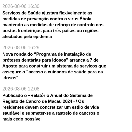
2026-08-06 16:30
Serviços de Saúde ajustam flexivelmente as
medidas de prevenção contra o vírus Ébola,
mantendo as medidas de reforço de controlo nos
postos fronteiriços para três países ou regiões
afectados pela epidemia
2026-08-06 16:29
Nova ronda do “Programa de instalação de
próteses dentárias para idosos” arranca a 7 de
Agosto para construir um sistema de serviços que
assegure o “acesso a cuidados de saúde para os
idosos”
2026-08-06 12:08
Publicado o «Relatório Anual do Sistema de
Registo de Cancro de Macau 2024» / Os
residentes devem concretizar um estilo de vida
saudável e submeter-se a rastreio de cancros o
mais cedo possível