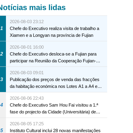
Notícias mais lidas
2026-08-03 23:12
1
Chefe do Executivo realiza visita de trabalho a
Xiamen e a Longyan na província de Fujian
2026-08-01 16:00
2
Chefe do Executivo desloca-se a Fujian para
participar na Reunião da Cooperação Fujian-
Macau
2026-08-03 09:01
3
Publicação dos preços de venda das fracções
da habitação económica nos Lotes A1 a A4 e
A12 da Zona A dos Novos Aterros
2026-08-06 22:43
4
Chefe do Executivo Sam Hou Fai visitou a 1.ª
fase do projecto da Cidade (Universitária) de
Educação Internacional de Macau e Hengqin
2026-08-05 17:25
5
Instituto Cultural inclui 28 novas manifestações