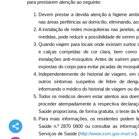
para prestarem atenção ao seguinte:
Devem prestar a devida atenção à higiene ambie
nas áreas periféricas ao domicílio, eliminando, as
A instalação de redes mosquiteiras nas janelas, a
medidas, pode reduzir a possibilidade de serem 
Quando viajem para locais onde existam surtos
e calças compridas de cor clara, bem como 
instalações anti-mosquitos. Antes de saírem para
expostas do corpo para evitar picadas de mosqui
Independentemente do historial de viagem, em 
outros sintomas suspeitos de febre de deng
informando o médico do historial de viagem ou do
Todos os médicos devem estar atentos aos doen
proceder atempadamente à respectiva declaraçã
Saúde proporciona, de forma gratuita, o teste da 
Para mais informações, os residentes podem li
Saúde n.º 2870 0800 ou consultar as informaçõ
Serviços de Saúde (
http://www.ssm.gov.mo/csr
).