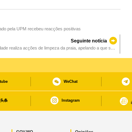
ado pela UPM recebeu reacções positivas
Seguinte notícia
ade realiza acções de limpeza da praia, apelando a que se
tube
WeChat
日头条
Instagram
GOV.MO
Opiniões