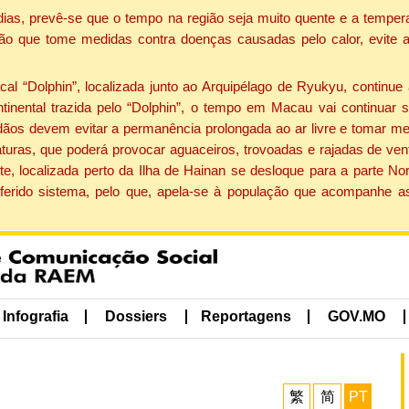
dias, prevê-se que o tempo na região seja muito quente e a tempe
ão que tome medidas contra doenças causadas pelo calor, evite ac
 “Dolphin”, localizada junto ao Arquipélago de Ryukyu, continue 
ntinental trazida pelo “Dolphin”, o tempo em Macau vai continuar
dãos devem evitar a permanência prolongada ao ar livre e tomar m
ras, que poderá provocar aguaceiros, trovoadas e rajadas de vento 
e, localizada perto da Ilha de Hainan se desloque para a parte No
ferido sistema, pelo que, apela-se à população que acompanhe a
Infografia
Dossiers
Reportagens
GOV.MO
繁
简
PT