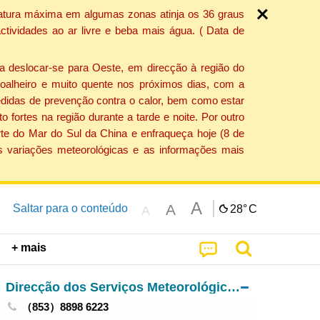
ratura máxima em algumas zonas atinja os 36 graus
tividades ao ar livre e beba mais água. ( Data de
a deslocar-se para Oeste, em direcção à região do
 soalheiro e muito quente nos próximos dias, com a
edidas de prevenção contra o calor, bem como estar
fortes na região durante a tarde e noite. Por outro
rte do Mar do Sul da China e enfraqueça hoje (8 de
s variações meteorológicas e as informações mais
A
A
Saltar para o conteúdo
28°
C
A
+ mais
Direcção dos Serviços Meteorológicos e Geofísicos
（853）8898 6223