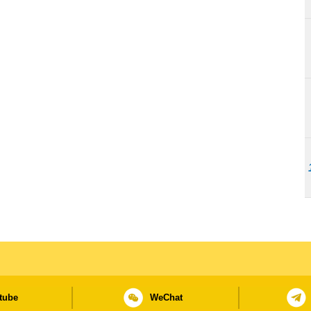
tube
WeChat