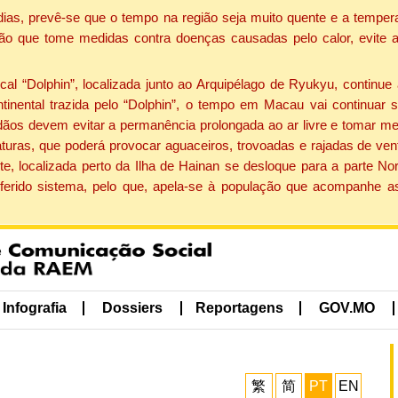
dias, prevê-se que o tempo na região seja muito quente e a tempe
ão que tome medidas contra doenças causadas pelo calor, evite ac
 “Dolphin”, localizada junto ao Arquipélago de Ryukyu, continue 
ntinental trazida pelo “Dolphin”, o tempo em Macau vai continuar
dãos devem evitar a permanência prolongada ao ar livre e tomar m
ras, que poderá provocar aguaceiros, trovoadas e rajadas de vento 
e, localizada perto da Ilha de Hainan se desloque para a parte No
ferido sistema, pelo que, apela-se à população que acompanhe a
Infografia
Dossiers
Reportagens
GOV.MO
繁
简
PT
EN