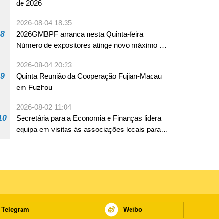
de 2026
2026-08-04 18:35
8
2026GMBPF arranca nesta Quinta-feira
Número de expositores atinge novo máximo em
18 anos
2026-08-04 20:23
9
Quinta Reunião da Cooperação Fujian-Macau
em Fuzhou
2026-08-02 11:04
10
Secretária para a Economia e Finanças lidera
equipa em visitas às associações locais para
consolidar consensos e promover os trabalhos
nas áreas económica e social
Telegram
Weibo