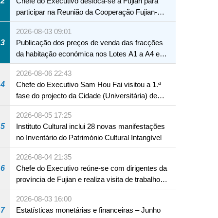
2
Chefe do Executivo desloca-se a Fujian para
participar na Reunião da Cooperação Fujian-
Macau
2026-08-03 09:01
3
Publicação dos preços de venda das fracções
da habitação económica nos Lotes A1 a A4 e
A12 da Zona A dos Novos Aterros
2026-08-06 22:43
4
Chefe do Executivo Sam Hou Fai visitou a 1.ª
fase do projecto da Cidade (Universitária) de
Educação Internacional de Macau e Hengqin
2026-08-05 17:25
5
Instituto Cultural inclui 28 novas manifestações
no Inventário do Património Cultural Intangível
2026-08-04 21:35
6
Chefe do Executivo reúne-se com dirigentes da
província de Fujian e realiza visita de trabalho
em Fuzhou
2026-08-03 16:00
7
Estatísticas monetárias e financeiras – Junho