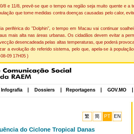
 10/8 e 11/8, prevê-se que o tempo na região seja muito quente e 
pulação que tome medidas contra doenças causadas pelo calor, evite 
periférica do "Dolphin", o tempo em Macau vai continuar soalheir
aus mais alta nas áreas urbanas. Os cidadãos devem evitar a perm
vecção desencadeada pelas altas temperaturas, que poderá provocar
izar a evolução do referido sistema, pelo que, apela-se à popula
-08-09 17H05 )
Infografia
Dossiers
Reportagens
GOV.MO
繁
简
PT
EN
luência do Ciclone Tropical Danas