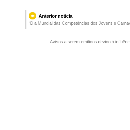
Anterior notícia
“Dia Mundial das Competências dos Jovens e Carnav
os jovens a aprender técnicas profissionais
Avisos a serem emitidos devido à influênc