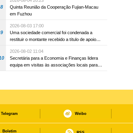
2026-08-04 20:23
8
Quinta Reunião da Cooperação Fujian-Macau
em Fuzhou
2026-08-03 17:00
9
Uma sociedade comercial foi condenada a
restituir o montante recebido a título de apoio
pecuniário para combater a epidemia de 2022,
2026-08-02 11:04
por não ter sido provado que reunia os
10
Secretária para a Economia e Finanças lidera
requisitos para a sua atribuição
equipa em visitas às associações locais para
consolidar consensos e promover os trabalhos
nas áreas económica e social
Telegram
Weibo
Boletim
RSS