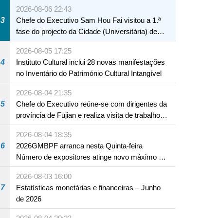
A12 da Zona A dos Novos Aterros
2026-08-06 22:43
3
Chefe do Executivo Sam Hou Fai visitou a 1.ª
fase do projecto da Cidade (Universitária) de
Educação Internacional de Macau e Hengqin
2026-08-05 17:25
4
Instituto Cultural inclui 28 novas manifestações
no Inventário do Património Cultural Intangível
2026-08-04 21:35
5
Chefe do Executivo reúne-se com dirigentes da
província de Fujian e realiza visita de trabalho
em Fuzhou
2026-08-04 18:35
6
2026GMBPF arranca nesta Quinta-feira
Número de expositores atinge novo máximo em
18 anos
2026-08-03 16:00
7
Estatísticas monetárias e financeiras – Junho
de 2026