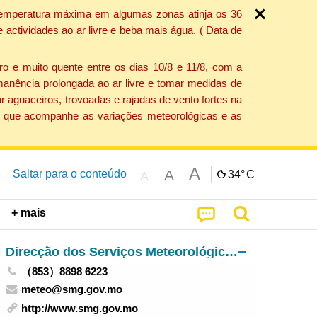
a temperatura máxima em algumas zonas atinja os 36
actividades ao ar livre e beba mais água. ( Data de
o e muito quente entre os dias 10/8 e 11/8, com a
anência prolongada ao ar livre e tomar medidas de
 aguaceiros, trovoadas e rajadas de vento fortes na
ção que acompanhe as variações meteorológicas e as
A
A
Saltar para o conteúdo
34°
C
A
+ mais
Direcção dos Serviços Meteorológicos e Geofísicos
（853）8898 6223
meteo@smg.gov.mo
http://www.smg.gov.mo