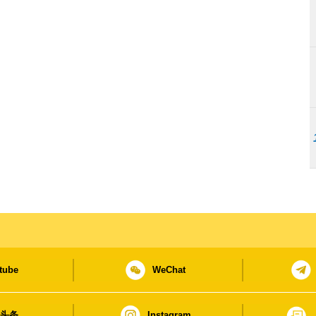
tube
WeChat
日头条
Instagram