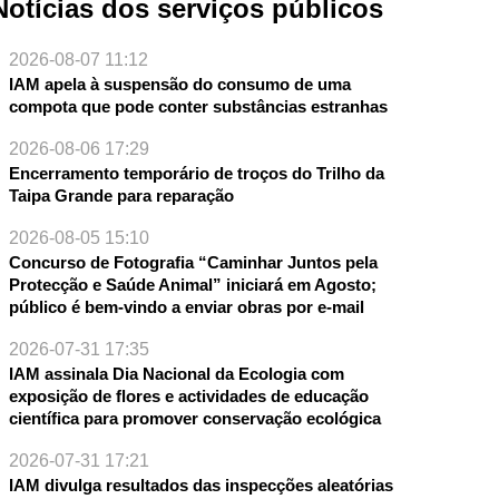
Notícias dos serviços públicos
2026-08-07 11:12
IAM apela à suspensão do consumo de uma
compota que pode conter substâncias estranhas
2026-08-06 17:29
Encerramento temporário de troços do Trilho da
Taipa Grande para reparação
2026-08-05 15:10
Concurso de Fotografia “Caminhar Juntos pela
Protecção e Saúde Animal” iniciará em Agosto;
público é bem-vindo a enviar obras por e-mail
2026-07-31 17:35
IAM assinala Dia Nacional da Ecologia com
exposição de flores e actividades de educação
científica para promover conservação ecológica
2026-07-31 17:21
IAM divulga resultados das inspecções aleatórias