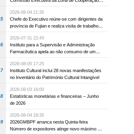
Comissão Executiva da Zona de Cooperação
Aprofundada entre Guangdong e Macau em
2026-08-04 21:35
Hengqin
5
Chefe do Executivo reúne-se com dirigentes da
província de Fujian e realiza visita de trabalho
em Fuzhou
2026-07-31 22:49
6
Instituto para a Supervisão e Administração
Farmacêutica apela ao não consumo de um
produto com substâncias medicamentosas
2026-08-05 17:25
ocidentais
7
Instituto Cultural inclui 28 novas manifestações
no Inventário do Património Cultural Intangível
2026-08-03 16:00
8
Estatísticas monetárias e financeiras – Junho
de 2026
2026-08-04 18:35
9
2026GMBPF arranca nesta Quinta-feira
Número de expositores atinge novo máximo em