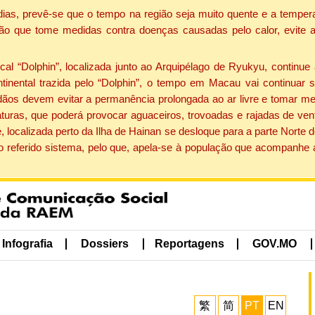
dias, prevê-se que o tempo na região seja muito quente e a tempe
ão que tome medidas contra doenças causadas pelo calor, evite ac
 “Dolphin”, localizada junto ao Arquipélago de Ryukyu, continue 
ntinental trazida pelo “Dolphin”, o tempo em Macau vai continuar
dãos devem evitar a permanência prolongada ao ar livre e tomar m
ras, que poderá provocar aguaceiros, trovoadas e rajadas de vento 
, localizada perto da Ilha de Hainan se desloque para a parte Norte
o referido sistema, pelo que, apela-se à população que acompanhe
Infografia
Dossiers
Reportagens
GOV.MO
繁
简
PT
EN