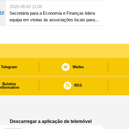
18 anos
2026-08-02 11:04
10
Secretária para a Economia e Finanças lidera
equipa em visitas às associações locais para
consolidar consensos e promover os trabalhos
nas áreas económica e social
Telegram
Weibo
Boletim
RSS
informativo
Descarregar a aplicação de telemóvel
Aplicação de telemóvel “Notícias do Governo
Aplicação de telemóvel “Notícia
Aplicação de telem