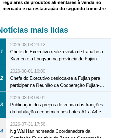
regulares de produtos alimentares à venda no
mercado e na restauração do segundo trimestre
Notícias mais lidas
2026-08-03 23:12
1
Chefe do Executivo realiza visita de trabalho a
Xiamen e a Longyan na província de Fujian
2026-08-01 16:00
2
Chefe do Executivo desloca-se a Fujian para
participar na Reunião da Cooperação Fujian-
Macau
2026-08-03 09:01
3
Publicação dos preços de venda das fracções
da habitação económica nos Lotes A1 a A4 e
A12 da Zona A dos Novos Aterros
2026-07-31 17:56
4
Ng Wai Han nomeada Coordenadora da