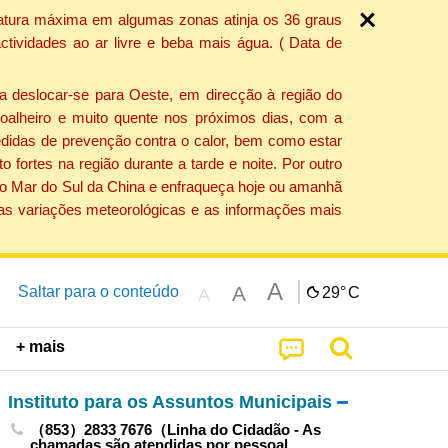
ratura máxima em algumas zonas atinja os 36 graus
tividades ao ar livre e beba mais água. ( Data de
a deslocar-se para Oeste, em direcção à região do
 soalheiro e muito quente nos próximos dias, com a
edidas de prevenção contra o calor, bem como estar
fortes na região durante a tarde e noite. Por outro
 do Mar do Sul da China e enfraqueça hoje ou amanhã
 as variações meteorológicas e as informações mais
A
A
Saltar para o conteúdo
29°
C
A
+ mais
Instituto para os Assuntos Municipais
（853）2833 7676（Linha do Cidadão - As
chamadas são atendidas por pessoal