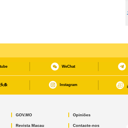
tube
WeChat
日头条
Instagram
GOV.MO
Opiniões
Revista Macau
Contacte-nos