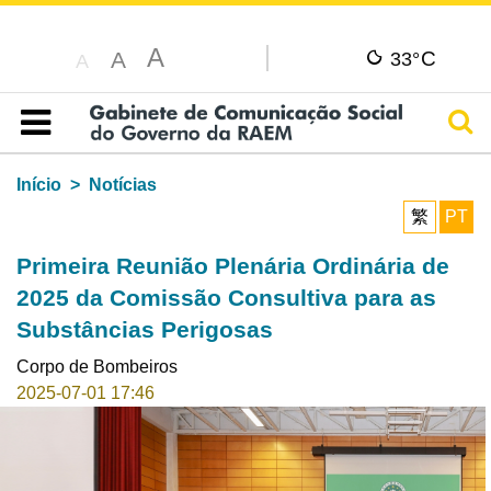
A
C
A
33°
A
Pesq
Índice
Início
Notícias
繁
PT
Primeira Reunião Plenária Ordinária de
2025 da Comissão Consultiva para as
Substâncias Perigosas
Corpo de Bombeiros
2025-07-01 17:46