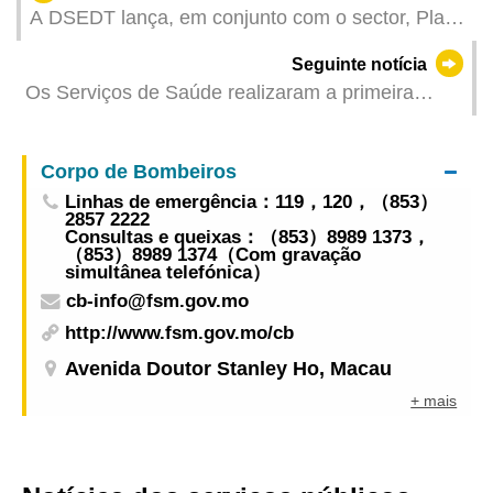
A DSEDT lança, em conjunto com o sector, Plano
de promoção pelos influenciadores digitais nas
Seguinte notícia
“Ruas de Ourivesarias no Iao Hon (Macau)”
Os Serviços de Saúde realizaram a primeira
actividade "Posto Flash da Saúde Comunitária",
com a participação de mais de 1.300 pessoas
Corpo de Bombeiros
Promoção da saúde física e mental para a
Linhas de emergência：119，120，（853）
construção conjunta de uma comunidade
2857 2222
saudável
Consultas e queixas：（853）8989 1373，
（853）8989 1374（Com gravação
simultânea telefónica）
cb-info@fsm.gov.mo
http://www.fsm.gov.mo/cb
Avenida Doutor Stanley Ho, Macau
+ mais