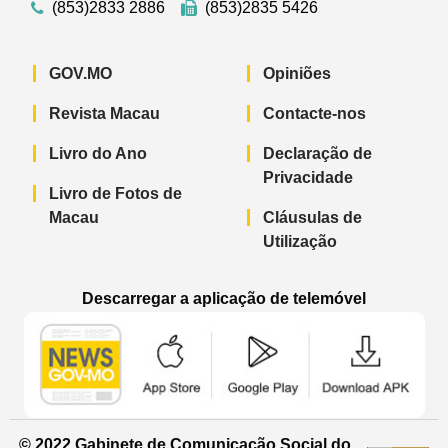
(853)2833 2886
(853)2835 5426
GOV.MO
Opiniões
Revista Macau
Contacte-nos
Livro do Ano
Declaração de
Privacidade
Livro de Fotos de
Macau
Cláusulas de
Utilização
Descarregar a aplicação de telemóvel
Aplicação de telemóvel “Notícias do G
Aplicação de telemóvel “
Aplicação 
© 2022 Gabinete de Comunicação Social do