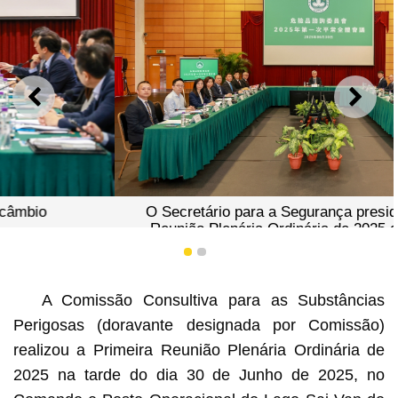
ANTERIOR
SEGU
O Secretário para a Segurança presidiu a Primeira
Reunião Plenária Ordinária de 2025 da Comissão
Consultiva para as Substâncias Perigosas
1
2
A Comissão Consultiva para as Substâncias
Perigosas (doravante designada por Comissão)
realizou a Primeira Reunião Plenária Ordinária de
2025 na tarde do dia 30 de Junho de 2025, no